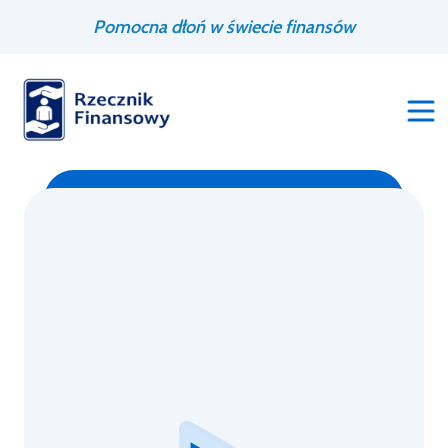
Przejdź
Wyszukiwarka
Pomocna dłoń w świecie finansów
do
treści