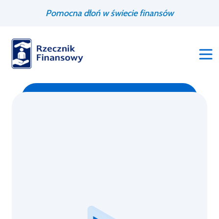
Przejdź
Wyszukiwarka
Pomocna dłoń w świecie finansów
do
treści