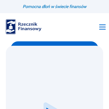
Przejdź
Wyszukiwarka
Pomocna dłoń w świecie finansów
do
treści