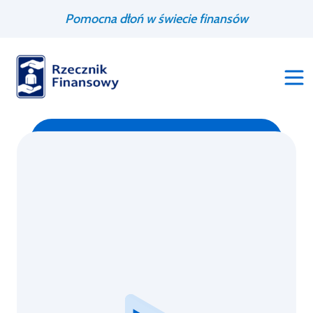
Przejdź
Wyszukiwarka
Pomocna dłoń w świecie finansów
do
treści