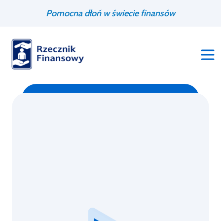
Przejdź
Wyszukiwarka
Pomocna dłoń w świecie finansów
do
treści