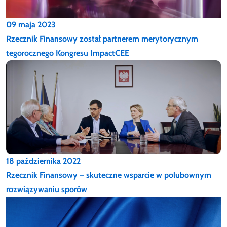
09 maja 2023
Rzecznik Finansowy został partnerem merytorycznym
tegorocznego Kongresu ImpactCEE
18 października 2022
Rzecznik Finansowy – skuteczne wsparcie w polubownym
rozwiązywaniu sporów