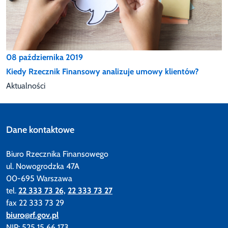
08 października 2019
Kiedy Rzecznik Finansowy analizuje umowy klientów?
Aktualności
Dane kontaktowe
Biuro Rzecznika Finansowego
ul. Nowogrodzka 47A
00-695 Warszawa
tel.
22 333 73 26,
22 333 73 27
fax 22 333 73 29
biuro@rf.gov.pl
NIP: 525 15 66 173