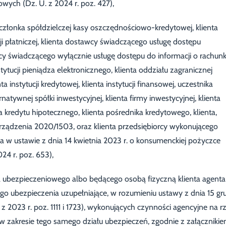
wych (Dz. U. z 2024 r. poz. 427),
członka spółdzielczej kasy oszczędnościowo-kredytowej, klienta
tucji płatniczej, klienta dostawcy świadczącego usługę dostępu
wcy świadczącego wyłącznie usługę dostępu do informacji o rachunk
nstytucji pieniądza elektronicznego, klienta oddziału zagranicznej
ta instytucji kredytowej, klienta instytucji finansowej, uczestnika
atywnej spółki inwestycyjnej, klienta firmy inwestycyjnej, klienta
ka kredytu hipotecznego, klienta pośrednika kredytowego, klienta,
zporządzenia 2020/1503, oraz klienta przedsiębiorcy wykonującego
w ustawie z dnia 14 kwietnia 2023 r. o konsumenckiej pożyczce
24 r. poz. 653),
a ubezpieczeniowego albo będącego osobą fizyczną klienta agenta
go ubezpieczenia uzupełniające, w rozumieniu ustawy z dnia 15 gr
 z 2023 r. poz. 1111 i 1723), wykonujących czynności agencyjne na r
 w zakresie tego samego działu ubezpieczeń, zgodnie z załączniki