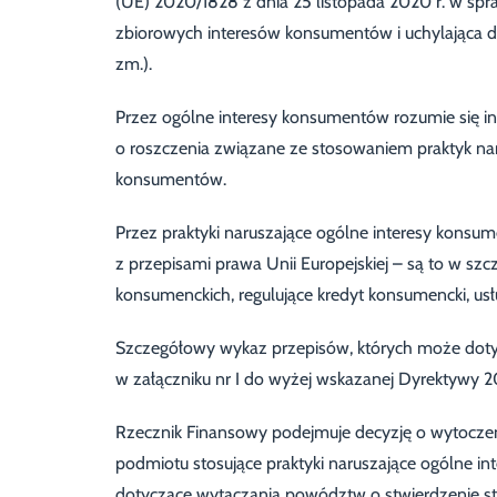
(UE) 2020/1828 z dnia 25 listopada 2020 r. w sp
zbiorowych interesów konsumentów i uchylająca dy
zm.).
Przez ogólne interesy konsumentów rozumie się 
o roszczenia związane ze stosowaniem praktyk nar
konsumentów.
Przez praktyki naruszające ogólne interesy konsum
z przepisami prawa Unii Europejskiej – są to w 
konsumenckich, regulujące kredyt konsumencki, usłu
Szczegółowy wykaz przepisów, których może doty
w załączniku nr I do wyżej wskazanej Dyrektywy 
Rzecznik Finansowy podejmuje decyzję o wytoczeni
podmiotu stosujące praktyki naruszające ogólne i
dotyczące wytaczania powództw o stwierdzenie st