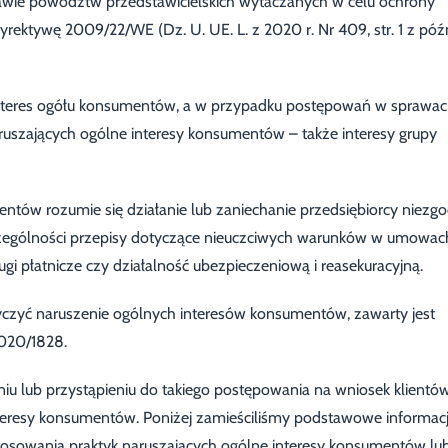
rawie powództw przedstawicielskich wytaczanych w celu ochrony
rektywę 2009/22/WE (Dz. U. UE. L. z 2020 r. Nr 409, str. 1 z póź
interes ogółu konsumentów, a w przypadku postępowań w sprawa
uszających ogólne interesy konsumentów – także interesy grupy
entów rozumie się działanie lub zaniechanie przedsiębiorcy niezg
szczególności przepisy dotyczące nieuczciwych warunków w umowac
gi płatnicze czy działalność ubezpieczeniową i reasekuracyjną.
czyć naruszenie ogólnych interesów konsumentów, zawarty jest
2020/1828.
u lub przystąpieniu do takiego postępowania na wniosek klientó
nteresy konsumentów. Poniżej zamieściliśmy podstawowe informac
osowania praktyk naruszających ogólne interesy konsumentów lu