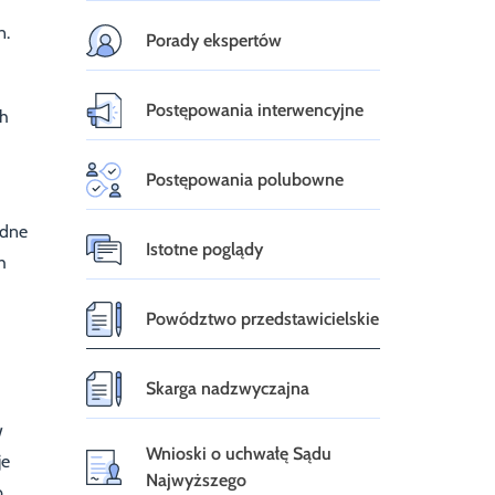
n.
Porady ekspertów
Postępowania interwencyjne
ch
Postępowania polubowne
odne
Istotne poglądy
h
Powództwo przedstawicielskie
Skarga nadzwyczajna
w
Wnioski o uchwałę Sądu
je
Najwyższego
b