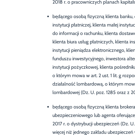
2018 r. o pracowniczych planach kapitało
będącego osobą fizyczną klienta banku, 
instytucji płatniczej, klienta małej insty
do informacji o rachunku, klienta dosta
klienta biura usług płatniczych, klienta i
instytucji pieniądza elektronicznego, klien
funduszu inwestycyjnego, inwestora altern
instytucji pożyczkowej, klienta pośredni
o którym mowa w art. 2 ust. 1 lit. g ro
działalność lombardową, o którym mowa 
lombardowej (Dz. U. poz. 1285 oraz z 20
będącego osobą fizyczną klienta broker
ubezpieczeniowego lub agenta oferujące
2017 r. o dystrybucji ubezpieczeń (Dz. U.
więcej niż jednego zakładu ubezpieczeń