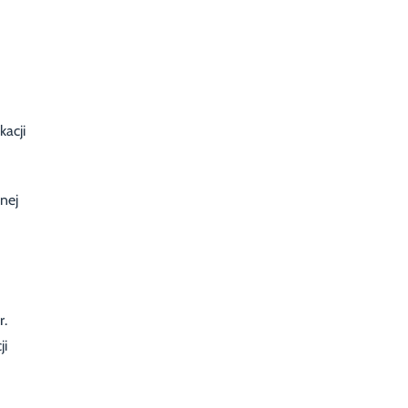
acji
nej
r.
ji