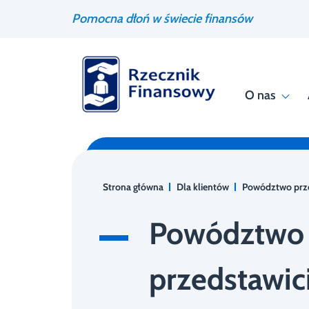
Przejdź
Wyszukiwarka
Pomocna dłoń w świecie finansów
do
treści
O nas
Strona główna
Dla klientów
Powództwo prze
Powództwo
przedstawici