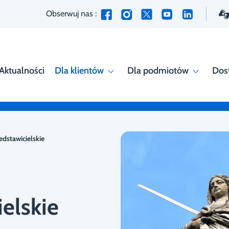
Obserwuj nas :
Aktualności
Dla klientów
Dla podmiotów
Dos
dstawicielskie
elskie