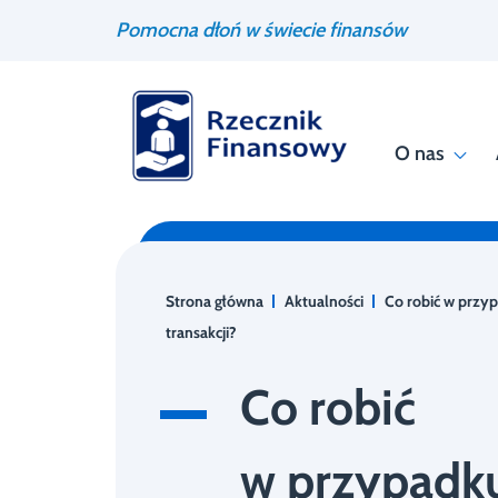
Przejdź
Wyszukiwarka
Pomocna dłoń w świecie finansów
do
treści
O nas
Strona główna
Aktualności
Co robić w przy
transakcji?
Co robić
w przypadk