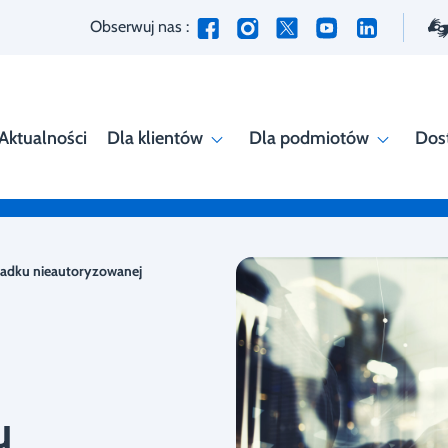
Obserwuj nas :
Aktualności
Dla klientów
Dla podmiotów
Dos
padku nieautoryzowanej
u