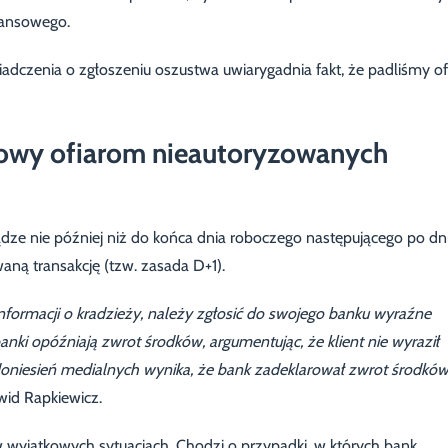
nansowego.
wiadczenia o zgłoszeniu oszustwa uwiarygadnia fakt, że padliśmy of
sowy ofiarom nieautoryzowanych
dze nie później niż do końca dnia roboczego następującego po dni
ną transakcję (tzw. zasada D+1).
nformacji o kradzieży, należy zgłosić do swojego banku wyraźne
nki opóźniają zwrot środków, argumentując, że klient nie wyraził
oniesień medialnych wynika, że bank zadeklarował zwrot środkó
id Rapkiewicz.
 wyjątkowych sytuacjach. Chodzi o przypadki, w których bank