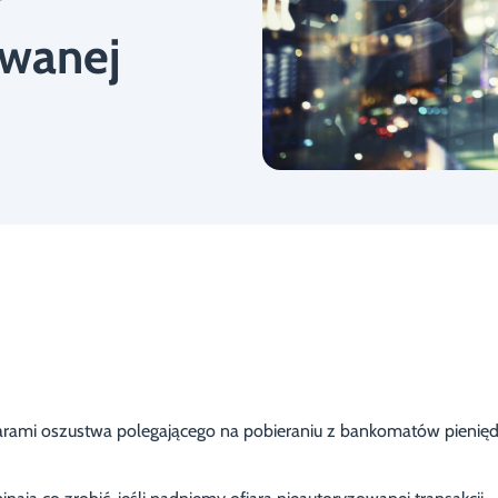
owanej
fiarami oszustwa polegającego na pobieraniu z bankomatów pienię