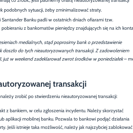
ją co zrobić, jeśli padniemy ofiarą nieautoryzowanej transakcji
k podobnych sytuacji, żeby zminimalizować straty.
i Santander Banku padli w ostatnich dniach ofiarami tzw.
 pobieraniu z bankomatów pieniędzy znajdujących się na ich konta
esieniach medialnych, stąd poprosimy bank o przedstawienie
ak doszło do tych nieautoryzowanych transakcji. Z zadowoleniem
+1, już w weekend zadeklarował zwrot środków w poniedziałek
– m
autoryzowanej transakcji
ależy zrobić po stwierdzeniu nieautoryzowanej transakcji:
kt z bankiem, w celu zgłoszenia incydentu. Należy skorzystać
 lub aplikacji mobilnej banku. Pozwala to bankowi podjąć działania
ty. Jeśli istnieje taka możliwość, należy jak najszybciej zablokować