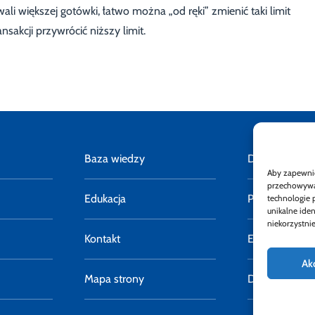
i większej gotówki, łatwo można „od ręki” zmienić taki limit
sakcji przywrócić niższy limit.
Baza wiedzy
Deklaracja do
Aby zapewnić 
przechowywan
Edukacja
Polityka pryw
technologie 
unikalne ide
niekorzystnie
Kontakt
E-faktury
Ak
Mapa strony
Dostępność