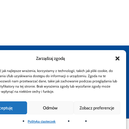
Zarządzaj zgodą
stępności
Rzecznik Finansowy
Rzecznik Finansowy
Rzecznik Finansowy
Rzecznik Finansowy
Facebook
Rzecznik Finan
Instagram
Twiiter
Yout
jak najlepsze wrażenia, korzystamy z technologii, takich jak pliki cookie, do
ia i/lub uzyskiwania dostępu do informacji o urządzeniu. Zgoda na te
atności
pozwoli nam przetwarzać dane, takie jak zachowanie podczas przeglądania lub
ntyfikatory na tej stronie. Brak wyrażenia zgody lub wycofanie zgody może
 wpłynąć na niektóre cechy i funkcje.
ceptuję
Odmów
Zobacz preferencje
Polityka ciasteczek