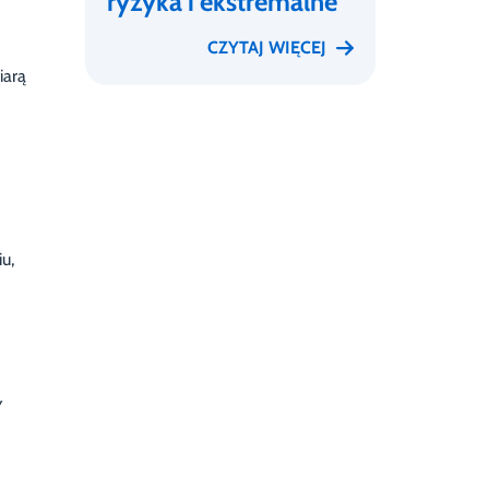
ryzyka i ekstremalne
CZYTAJ WIĘCEJ
iarą
u,
w