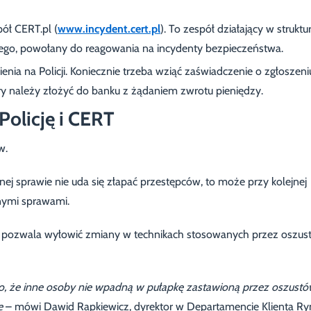
ół CERT.pl (
www.incydent.cert.pl
). To zespół działający w struktu
go, powołany do reagowania na incydenty bezpieczeństwa.
nia na Policji. Koniecznie trzeba wziąć zaświadczenie o zgłoszeni
tóry należy złożyć do banku z żądaniem zwrotu pieniędzy.
olicję i CERT
w.
tnej sprawie nie uda się złapać przestępców, to może przy kolejnej
nnymi sprawami.
h pozwala wyłowić zmiany w technikach stosowanych przez oszus
o, że inne osoby nie wpadną w pułapkę zastawioną przez oszustó
e
– mówi Dawid Rapkiewicz, dyrektor w Departamencie Klienta Ry