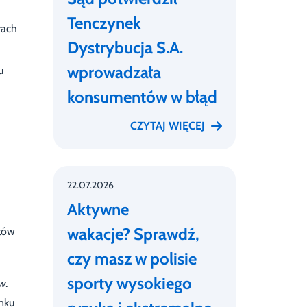
Tenczynek
rach
Dystrybucja S.A.
wprowadzała
u
konsumentów w błąd
CZYTAJ WIĘCEJ
22.07.2026
Aktywne
wakacje? Sprawdź,
tów
czy masz w polisie
sporty wysokiego
w.
nku