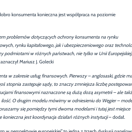
 dobro konsumenta konieczna jest współpraca na poziomie
erem problemów dotyczących ochrony konsumenta na rynku
ych, rynku kapitałowego, jak i ubezpieczeniowego oraz technolog
 podmiotami w różnych państwach, nie tylko w Unii Europejskiej,
aznaczył Mariusz J. Golecki
 w zakresie usług finansowych. Pierwszy – anglosaski, gdzie 
iegoś stopnia zastępuje sądy, to znaczy zmniejsza liczbę postępowa
tucjami finansowymi naznaczone są dużą dozą asymetrii – ale tak
h ilość. O drugim modelu mówimy w odniesieniu do Węgier – mode
oruszamy się pomiędzy tymi dwoma modelami i tutaj jest miejsce
ile konieczna jest koordynacja działań różnych instytucji
– dodał.
w perspektywie europejskiej” to jedna z trzech dyskusji panelo