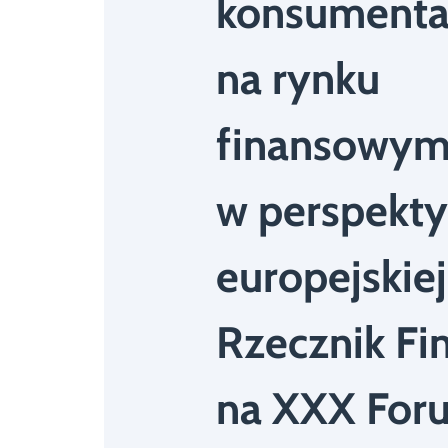
konsument
na rynku
finansowy
w perspekt
europejskiej
Rzecznik F
na XXX For