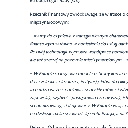
Europejskiego i Rady (UE).
Rzecznik Finansowy zwrócił uwagę, że w trosce o
międzynarodowym:
–
Mamy do czynienia z transgranicznym charakt
finansowym zarówno w odniesieniu do usług bankow
Rozwój technologii, wymusza współpracę pomiędzy
ale też szerzej na poziomie międzynarodowym
– z
–
W Europie mamy dwa modele ochrony konsumenta
do czynienia z niezależną instytucją, która do jak
to bardzo ważne, ponieważ spory klientów z insty
zapewniają szybkość postępowań i zmniejszają ic
scentralizowany, zintegrowany. W Europie wciąż p
na dyskusję na ile sprawdzi się centralizacjia, a na 
Debata: „Ochrona konsumenta na rynku finansowym 