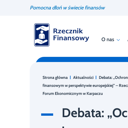
Przejdź
Wyszukiwarka
Pomocna dłoń w świecie finansów
do
treści
O nas
Strona główna
Aktualności
Debata: „Ochro
finansowym w perspektywie europejskiej” – Rze
Forum Ekonomicznym w Karpaczu
Debata: „O