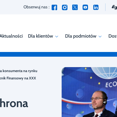
Obserwuj nas :
Aktualności
Dla klientów
Dla podmiotów
Dos
na konsumenta na rynku
cznik Finansowy na XXX
chrona