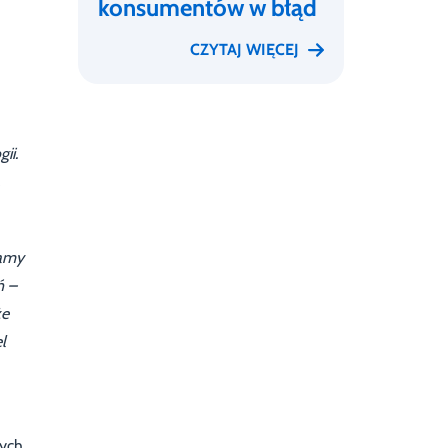
konsumentów w błąd
CZYTAJ WIĘCEJ
ii.
mamy
ń –
że
l
wych