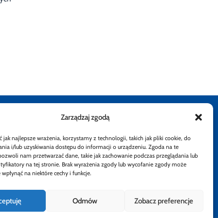
Zarządzaj zgodą
stępności
Rzecznik Finansowy
Rzecznik Finansowy
Rzecznik Finansowy
Rzecznik Finansowy
Facebook
Rzecznik Finan
Instagram
Twiiter
Yout
jak najlepsze wrażenia, korzystamy z technologii, takich jak pliki cookie, do
ia i/lub uzyskiwania dostępu do informacji o urządzeniu. Zgoda na te
atności
pozwoli nam przetwarzać dane, takie jak zachowanie podczas przeglądania lub
ntyfikatory na tej stronie. Brak wyrażenia zgody lub wycofanie zgody może
 wpłynąć na niektóre cechy i funkcje.
ceptuję
Odmów
Zobacz preferencje