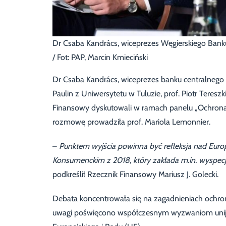
Dr Csaba Kandrács, wiceprezes Węgierskiego Banku
/ Fot: PAP, Marcin Kmieciński
Dr Csaba Kandrács, wiceprezes banku centralnego W
Paulin z Uniwersytetu w Tuluzie, prof. Piotr Tereszk
Finansowy dyskutowali w ramach panelu „Ochrona 
rozmowę prowadziła prof. Mariola Lemonnier.
–
Punktem wyjścia powinna być refleksja nad E
Konsumenckim z 2018, który zakłada m.in. wyspec
podkreślił Rzecznik Finansowy Mariusz J. Golecki.
Debata koncentrowała się na zagadnieniach ochro
uwagi poświęcono współczesnym wyzwaniom unij