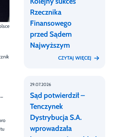
Kolejny sukces
Rzecznika
Finansowego
olsce
przed Sądem
Najwyższym
cznik
CZYTAJ WIĘCEJ
29.07.2026
Sąd potwierdził –
–
Tenczynek
Dystrybucja S.A.
oro
wprowadzała
tu