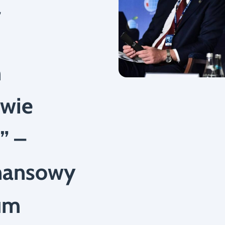
a
m
ywie
” –
inansowy
um