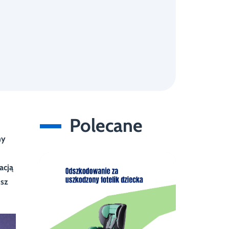
Polecane
ny
acją
usz