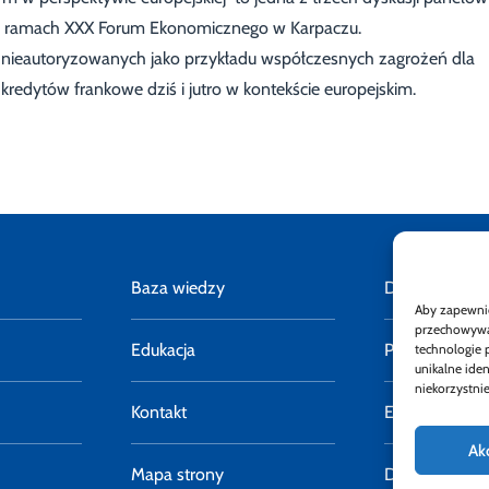
w ramach XXX Forum Ekonomicznego w Karpaczu.
ji nieautoryzowanych jako przykładu współczesnych zagrożeń dla
redytów frankowe dziś i jutro w kontekście europejskim.
Baza wiedzy
Deklaracja do
Aby zapewnić 
przechowywan
Edukacja
Polityka pryw
technologie 
unikalne ide
niekorzystnie
Kontakt
E-faktury
Ak
Mapa strony
Dostępność