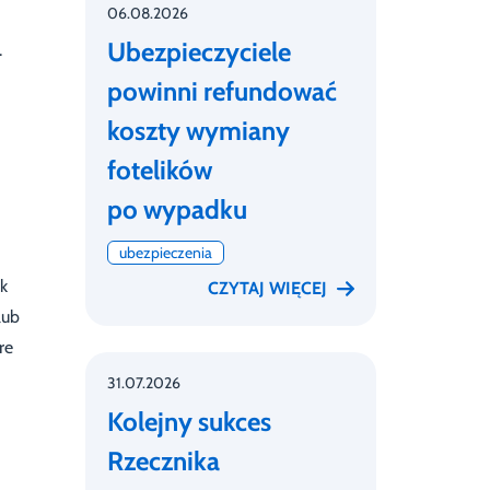
06.08.2026
Ubezpieczyciele
.
powinni refundować
koszty wymiany
fotelików
po wypadku
ubezpieczenia
k
CZYTAJ WIĘCEJ
lub
re
31.07.2026
Kolejny sukces
Rzecznika