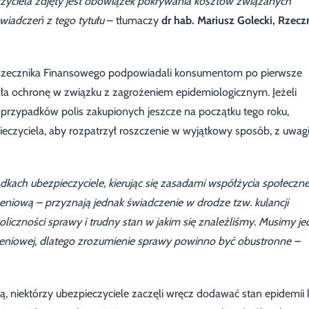
czyciela zdjęty jest obowiązek pokrywania kosztów związanych
wiadczeń z tego tytułu
– tłumaczy
dr hab. Mariusz Golecki, Rzecz
a Rzecznika Finansowego podpowiadali konsumentom po pierwsze
ła ochronę w związku z zagrożeniem epidemiologicznym. Jeżeli
i przypadków polis zakupionych jeszcze na początku tego roku,
czyciela, aby rozpatrzył roszczenie w wyjątkowy sposób, z uwag
dkach ubezpieczyciele, kierując się zasadami współżycia społeczn
eniową – przyznają jednak świadczenie w drodze tzw. kulancji
oliczności sprawy i trudny stan w jakim się znaleźliśmy. Musimy j
czeniowej, dlatego zrozumienie sprawy powinno być obustronne –
ą, niektórzy ubezpieczyciele zaczęli wręcz dodawać stan epidemii 