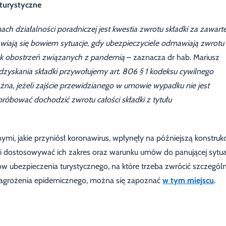
 turystyczne
ch działalności poradniczej jest kwestia zwrotu składki za zawarte
awiają się bowiem sytuacje, gdy ubezpieczyciele odmawiają zwrotu
tek obostrzeń związanych z pandemią
– zaznacza dr hab. Mariusz
dzyskania składki przywołujemy art. 806 § 1 kodeksu cywilnego
na, jeżeli zajście przewidzianego w umowie wypadku nie jest
róbować dochodzić zwrotu całości składki z tytułu
mi, jakie przyniósł koronawirus, wpłynęły na późniejszą konstrukc
 dostosowywać ich zakres oraz warunku umów do panującej sytuac
 ubezpieczenia turystycznego, na które trzeba zwrócić szczegól
zagrożenia epidemicznego, można się zapoznać
w tym miejscu
.