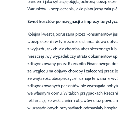
pandemii jako sytuację objętą ochroną ubezpiecze
Warunków Ubezpieczenia, jakie planujemy zakupić.
Zwrot kosztów po rezygnacji z imprezy turystycz
Kolejną kwestią poruszaną przez konsumentów jest
Ubezpieczenia w tym zakresie standardowo dotyc
z wyjazdu, takich jak: choroba ubezpieczonego lub 
nieszczęśliwy wypadek czy utrata dokumentów upr
zdiagnozowany przez Rzecznika Finansowego dotycz
ze względu na objawy choroby i zaleconej przez l
że większość ubezpieczycieli uznaje te warunki wył
zdiagnozowanych pacjentów nie wymagała pobytu w
we własnym domu. W takich przypadkach Rzeczni
reklamację ze wskazaniem objawów oraz powołaniem
w uzasadnionych przypadkach odmawiały hospital