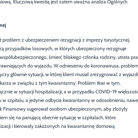
niową. Kluczową kwestią jest zatem uważna analiza Ogólnych
nej
 problem z ubezpieczeniem rezygnacji z imprezy turystycznej.
zą przypadków losowych, w których ubezpieczony rezygnuje
współubezpieczonego, śmierć bliskiego członka rodziny, utrata pra
awniających do wyjazdu. W odniesieniu do koronawirusa, proble
y głównie sytuacji, w której klient musiał zrezygnować z wyjazd
ekarza w związku z tym kwarantanny. Problem tkwi w tym,
ącznie w sytuacji hospitalizacji, a w przypadku COVID-19 większoś
 szpitalu, a jedynie odbycia kwarantanny w odosobnieniu, nawe
k Finansowy sugerował osobom ubezpieczonym, aby złożyły
 się na panującą obecnie sytuację w szpitalach, które
izacji i kierowały zakażonych na kwarantannę domową.