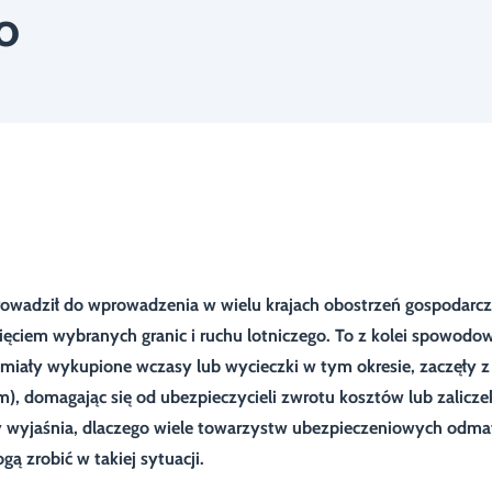
o
wadził do wprowadzenia w wielu krajach obostrzeń gospodarc
ęciem wybranych granic i ruchu lotniczego. To z kolei spowodo
miały wykupione wczasy lub wycieczki w tym okresie, zaczęły z
m), domagając się od ubezpieczycieli zwrotu kosztów lub zalicze
y wyjaśnia, dlaczego wiele towarzystw ubezpieczeniowych odm
 zrobić w takiej sytuacji.