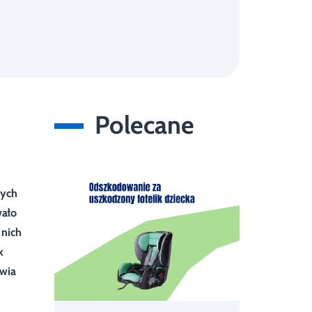
Polecane
zych
wało
 nich
k
awia