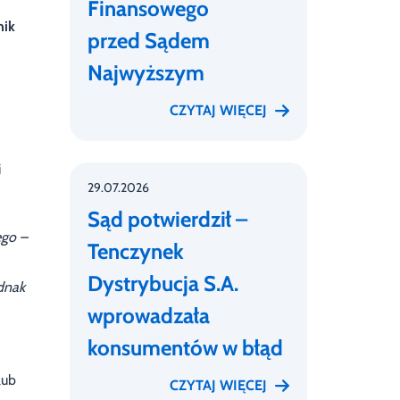
Finansowego
nik
przed Sądem
Najwyższym
CZYTAJ WIĘCEJ
i
29.07.2026
Sąd potwierdził –
ego –
Tenczynek
Dystrybucja S.A.
ednak
wprowadzała
konsumentów w błąd
lub
CZYTAJ WIĘCEJ