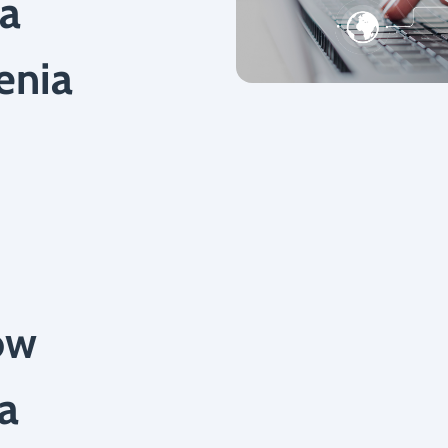
a
enia
.
ów
a