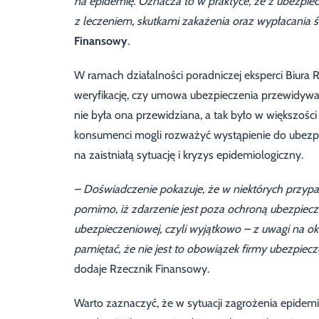
na epidemię.
Oznacza to w praktyce, że z ubezpie
z leczeniem, skutkami zakażenia oraz wypłacania ś
Finansowy
.
W ramach działalności poradniczej eksperci Biur
weryfikację, czy umowa ubezpieczenia przewidywa
nie była ona przewidziana, a tak było w większośc
konsumenci mogli rozważyć wystąpienie do ubezpie
na zaistniałą sytuację i kryzys epidemiologiczny.
– Doświadczenie pokazuje, że w niektórych przypa
pomimo, iż zdarzenie jest poza ochroną ubezpiecz
ubezpieczeniowej, czyli wyjątkowo – z uwagi na ok
pamiętać, że nie jest to obowiązek firmy ubezpie
dodaje Rzecznik Finansowy.
Warto zaznaczyć, że w sytuacji zagrożenia epidemi