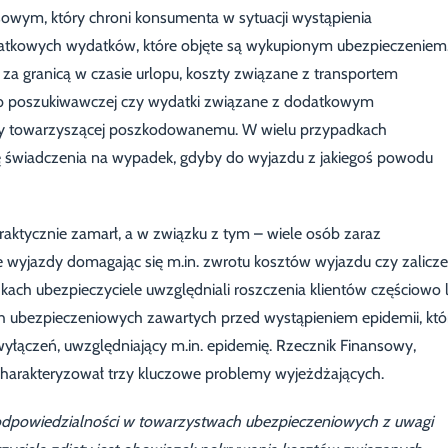
owym, który chroni konsumenta w sytuacji wystąpienia
datkowych wydatków, które objęte są wykupionym ubezpieczeniem
a granicą w czasie urlopu, koszty związane z transportem
ub poszukiwawczej czy wydatki związane z dodatkowym
y towarzyszącej poszkodowanemu. W wielu przypadkach
ę świadczenia na wypadek, gdyby do wyjazdu z jakiegoś powodu
raktycznie zamarł, a w związku z tym – wiele osób zaraz
e wyjazdy domagając się m.in. zwrotu kosztów wyjazdu czy zalicze
ach ubezpieczyciele uwzględniali roszczenia klientów częściowo 
 ubezpieczeniowych zawartych przed wystąpieniem epidemii, któ
wyłączeń, uwzględniający m.in. epidemię. Rzecznik Finansowy,
scharakteryzował trzy kluczowe problemy wyjeżdżających.
 odpowiedzialności w towarzystwach ubezpieczeniowych z uwagi