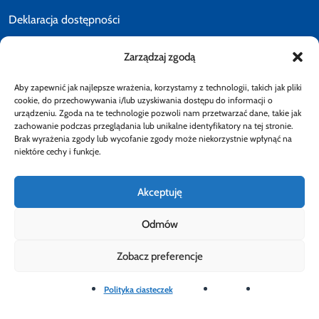
Deklaracja dostępności
Zarządzaj zgodą
Polityka prywatności
Aby zapewnić jak najlepsze wrażenia, korzystamy z technologii, takich jak pliki
E-faktury
cookie, do przechowywania i/lub uzyskiwania dostępu do informacji o
urządzeniu. Zgoda na te technologie pozwoli nam przetwarzać dane, takie jak
zachowanie podczas przeglądania lub unikalne identyfikatory na tej stronie.
Brak wyrażenia zgody lub wycofanie zgody może niekorzystnie wpłynąć na
Dostępność
niektóre cechy i funkcje.
Akceptuję
Odmów
Obserwuj
Zobacz preferencje
Rzecznik Finansowy
Rzecznik Finansowy
Rzecznik Finansowy
Facebook
Rzecznik Finansowy
Instagram
Rzecznik Finansowy
Twiiter
Youtube
Bip
Polityka ciasteczek