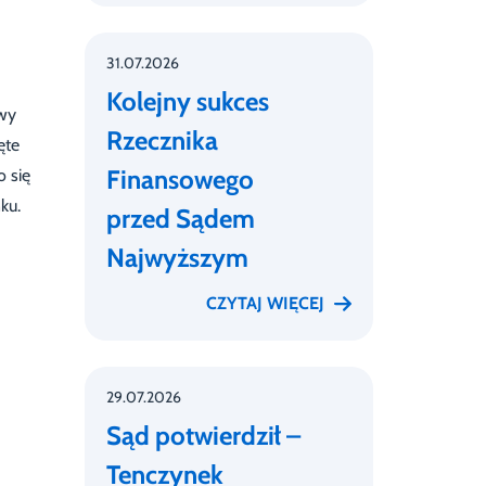
31.07.2026
Kolejny sukces
owy
Rzecznika
ęte
Finansowego
 się
ku.
przed Sądem
Najwyższym
CZYTAJ WIĘCEJ
29.07.2026
Sąd potwierdził –
Tenczynek