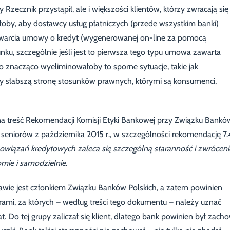
 Rzecznik przystąpił, ale i większości klientów, którzy zwracają się
łoby, aby dostawcy usług płatniczych (przede wszystkim banki)
 zawarcia umowy o kredyt (wygenerowanej on-line za pomocą
nku, szczególnie jeśli jest to pierwsza tego typu umowa zawarta
 znacząco wyeliminowałoby to sporne sytuacje, takie jak
 słabszą stronę stosunków prawnych, którymi są konsumenci,
a treść Rekomendacji Komisji Etyki Bankowej przy Związku Bankó
 seniorów z października 2015 r., w szczególności rekomendację 7.
iązań kredytowych zaleca się szczególną staranność i zwróceni
mie i samodzielnie
.
rawie jest członkiem Związku Banków Polskich, a zatem powinien
rami, za których – według treści tego dokumentu – należy uznać
t. Do tej grupy zaliczał się klient, dlatego bank powinien był zach