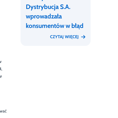
Dystrybucja S.A.
wprowadzała
konsumentów w błąd
CZYTAJ WIĘCEJ
w
4,
e
ować