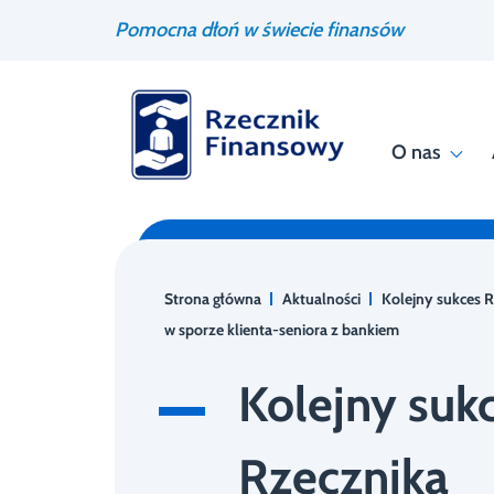
Przejdź
Wyszukiwarka
Pomocna dłoń w świecie finansów
do
treści
O nas
Strona główna
Aktualności
Kolejny sukces 
w sporze klienta-seniora z bankiem
Kolejny suk
Rzecznika