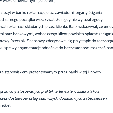
bą w wieku emerytalnym (seniorem).
e złożył w banku reklamację oraz zawiadomił organy ścigania
t od samego początku wskazywał, że nigdy nie wyrażał zgody
wał reklamacji składanych przez klienta. Bank wskazywał, że um
 oraz bankowymi, wobec czego klient powinien spłacać zaciągni
prawy Rzecznik Finansowy zdecydował się przystąpić do toczącego
toku sprawy argumentację odnośnie do bezzasadności roszczeń ban
ze stanowiskiem prezentowanym przez banki w tej i innych
a zmiany stosowanych praktyk w tej materii. Skala ataków
rzez dostawców usług płatniczych dodatkowych zabezpieczeń
etkiel.