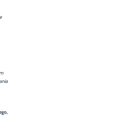
e
em
ania
ego,