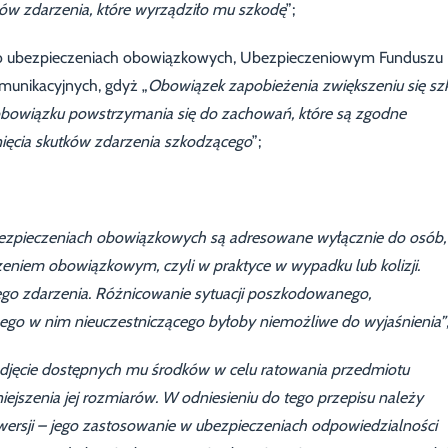
tków zdarzenia, które wyrządziło mu szkodę
”;
3 r. o ubezpieczeniach obowiązkowych, Ubezpieczeniowym Funduszu
munikacyjnych, gdyż „
Obowiązek zapobieżenia zwiększeniu się sz
obowiązku powstrzymania się do zachowań, które są zgodne
ięcia skutków zdarzenia szkodzącego
”;
o ubezpieczeniach obowiązkowych są adresowane wyłącznie do osób,
zeniem obowiązkowym, czyli w praktyce w wypadku lub kolizji.
ego zdarzenia. Różnicowanie sytuacji poszkodowanego,
ego w nim nieuczestniczącego byłoby niemożliwe do wyjaśnienia”
djęcie dostępnych mu środków w celu ratowania przedmiotu
ejszenia jej rozmiarów. W odniesieniu do tego przepisu należy
owersji – jego zastosowanie w ubezpieczeniach odpowiedzialności