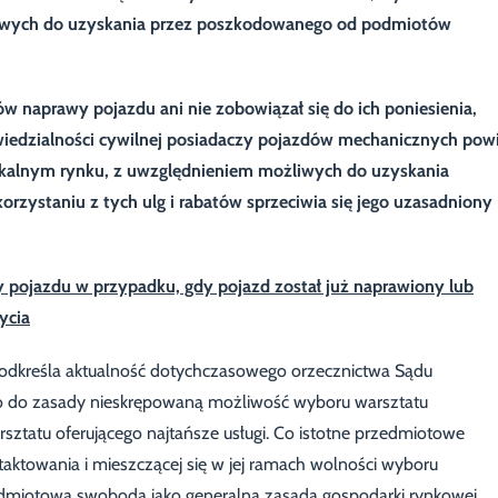
żliwych do uzyskania przez poszkodowanego od podmiotów
ów naprawy pojazdu ani nie zobowiązał się do ich poniesienia,
iedzialności cywilnej posiadaczy pojazdów mechanicznych pow
kalnym rynku, z uwzględnieniem możliwych do uzyskania
rzystaniu z tych ulg i rabatów sprzeciwia się jego uzasadniony
pojazdu w przypadku, gdy pojazd został już naprawiony lub
ycia
podkreśla aktualność dotychczasowego orzecznictwa Sądu
 do zasady nieskrępowaną możliwość wyboru warsztatu
ztatu oferującego najtańsze usługi. Co istotne przedmiotowe
taktowania i mieszczącej się w jej ramach wolności wyboru
dmiotowa swoboda jako generalna zasada gospodarki rynkowej