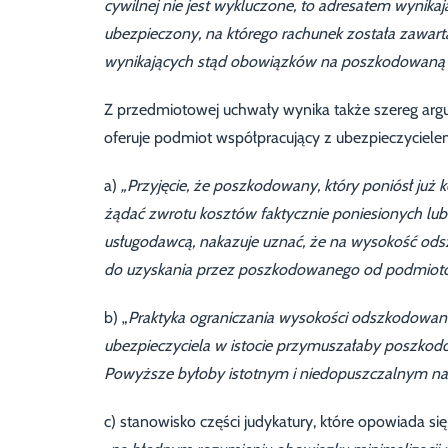
cywilnej nie jest wykluczone, to adresatem wynika
ubezpieczony, na którego rachunek została zawart
wynikających stąd obowiązków na poszkodowaną 
Z przedmiotowej uchwały wynika także szereg arg
oferuje podmiot współpracujący z ubezpieczycielem 
a)
„Przyjęcie, że poszkodowany, który poniósł już 
żądać zwrotu kosztów faktycznie poniesionych l
usługodawcą, nakazuje uznać, że na wysokość ods
do uzyskania przez poszkodowanego od podmiotów
b) „
Praktyka ograniczania wysokości odszkodowania
ubezpieczyciela w istocie przymuszałaby poszkodo
Powyższe byłoby istotnym i niedopuszczalnym na
c) stanowisko części judykatury, które opowiada 