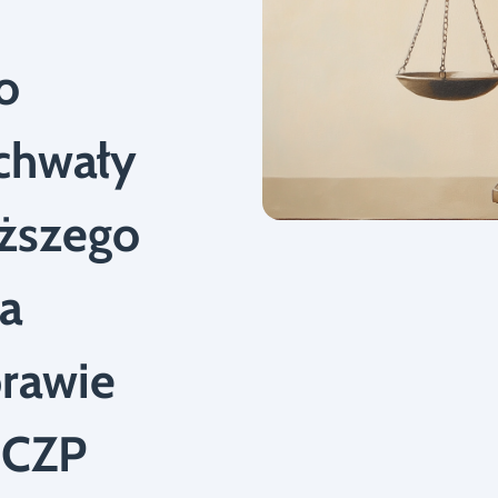
o
chwały
ższego
ja
prawie
I CZP