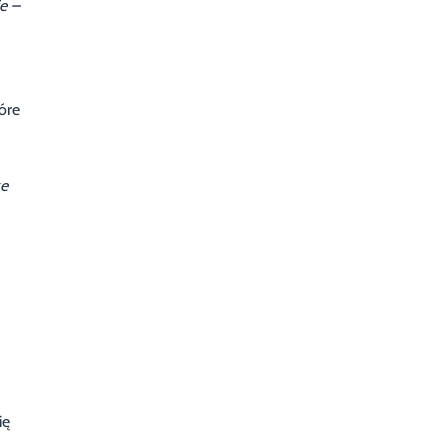
e –
óre
że
ię