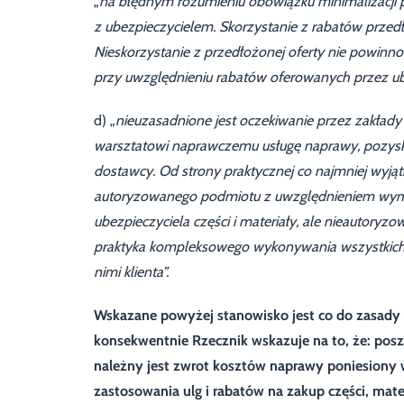
„
na błędnym rozumieniu obowiązku minimalizacji 
z ubezpieczycielem. Skorzystanie z rabatów przedł
Nieskorzystanie z przedłożonej oferty nie powin
przy uwzględnieniu rabatów oferowanych przez ub
d) „
nieuzasadnione jest oczekiwanie przez zakłady
warsztatowi naprawczemu usługę naprawy, pozyski
dostawcy. Od strony praktycznej co najmniej wyją
autoryzowanego podmiotu z uwzględnieniem wymog
ubezpieczyciela części i materiały, ale nieautor
praktyka kompleksowego wykonywania wszystkich t
nimi klienta”.
Wskazane powyżej stanowisko jest co do zasady
konsekwentnie Rzecznik wskazuje na to, że: p
należny jest zwrot kosztów naprawy poniesiony w
zastosowania ulg i rabatów na zakup części, mat