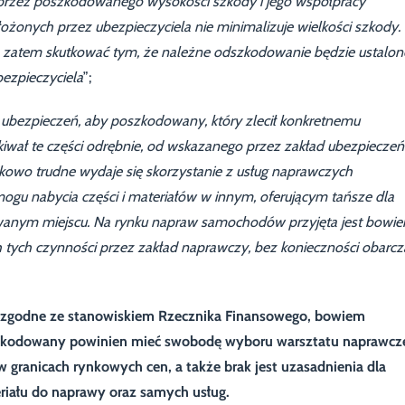
przez poszkodowanego wysokości szkody i jego współpracy
ożonych przez ubezpieczyciela nie minimalizuje wielkości szkody.
no zatem skutkować tym, że należne odszkodowanie będzie ustalon
ezpieczyciela
”;
 ubezpieczeń, aby poszkodowany, który zlecił konkretnemu
wał te części odrębnie, od wskazanego przez zakład ubezpieczeń
tkowo trudne wydaje się skorzystanie z usług naprawczych
u nabycia części i materiałów w innym, oferującym tańsze dla
yzowanym miejscu. Na rynku napraw samochodów przyjęta jest bowi
ych czynności przez zakład naprawczy, bez konieczności obarcz
 zgodne ze stanowiskiem Rzecznika Finansowego, bowiem
oszkodowany powinien mieć swobodę wyboru warsztatu naprawcz
 granicach rynkowych cen, a także brak jest uzasadnienia dla
eriału do naprawy oraz samych usług.