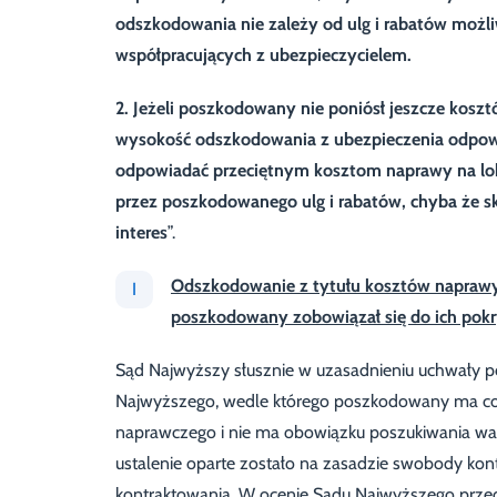
odszkodowania nie zależy od ulg i rabatów mo
współpracujących z ubezpieczycielem.
2. Jeżeli poszkodowany nie poniósł jeszcze koszt
wysokość odszkodowania z ubezpieczenia odpow
odpowiadać przeciętnym kosztom naprawy na lo
przez poszkodowanego ulg i rabatów, chyba że sko
interes
”.
Odszkodowanie z tytułu kosztów naprawy 
poszkodowany zobowiązał się do ich pokr
Sąd Najwyższy słusznie w uzasadnieniu uchwały 
Najwyższego, wedle którego poszkodowany ma co
naprawczego i nie ma obowiązku poszukiwania wars
ustalenie oparte zostało na zasadzie swobody kon
kontraktowania. W ocenie Sądu Najwyższego prze