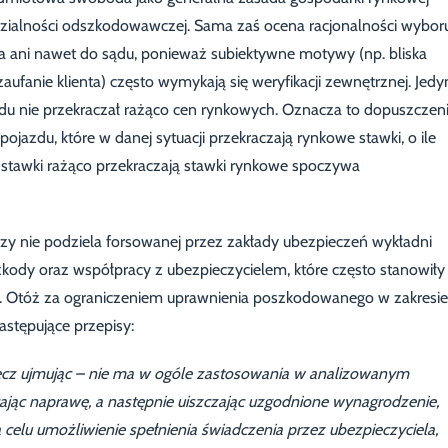
dzialności odszkodowawczej. Sama zaś ocena racjonalności wybor
a ani nawet do sądu, ponieważ subiektywne motywy (np. bliska
 zaufanie klienta) często wymykają się weryfikacji zewnętrznej. Jedy
du nie przekraczał rażąco cen rynkowych. Oznacza to dopuszczen
jazdu, które w danej sytuacji przekraczają rynkowe stawki, o ile
e stawki rażąco przekraczają stawki rynkowe spoczywa
zy nie podziela forsowanej przez zakłady ubezpieczeń wykładni
kody oraz współpracy z ubezpieczycielem, które często stanowiły
 Otóż za ograniczeniem uprawnienia poszkodowanego w zakresie
stępujące przepisy:
rzecz ujmując – nie ma w ogóle zastosowania w analizowanym
ając naprawę, a następnie uiszczając uzgodnione wynagrodzenie,
elu umożliwienie spełnienia świadczenia przez ubezpieczyciela,