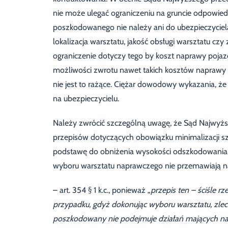
nie może ulegać ograniczeniu na gruncie odpowie
poszkodowanego nie należy ani do ubezpieczyciel
lokalizacja warsztatu, jakość obsługi warsztatu czy
ograniczenie dotyczy tego by koszt naprawy pojaz
możliwości zwrotu nawet takich kosztów naprawy po
nie jest to rażące. Ciężar dowodowy wykazania, ż
na ubezpieczycielu.
Należy zwrócić szczególną uwagę, że Sąd Najwyżs
przepisów dotyczących obowiązku minimalizacji sz
podstawę do obniżenia wysokości odszkodowania.
wyboru warsztatu naprawczego nie przemawiają na
– art. 354 § 1 k.c., ponieważ „
przepis ten – ściśle 
przypadku, gdyż dokonując wyboru warsztatu, zlec
poszkodowany nie podejmuje działań mających na c