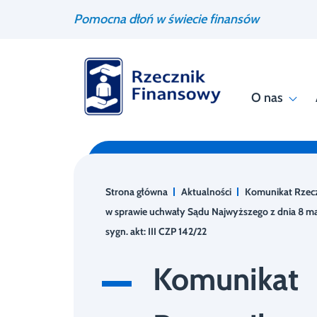
Przejdź
Wyszukiwarka
Pomocna dłoń w świecie finansów
do
treści
O nas
Strona główna
Aktualności
Komunikat Rzec
w sprawie uchwały Sądu Najwyższego z dnia 8 ma
sygn. akt: III CZP 142/22
Komunikat