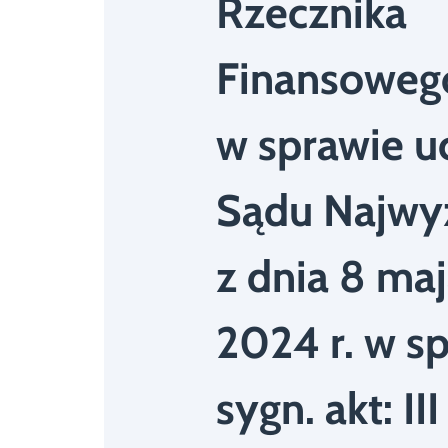
Rzecznika
Finansoweg
w sprawie u
Sądu Najwy
z dnia 8 ma
2024 r. w s
sygn. akt: II