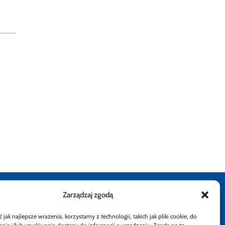
Zarządzaj zgodą
stępności
Rzecznik Finansowy
Rzecznik Finansowy
Rzecznik Finansowy
Rzecznik Finansowy
Facebook
Rzecznik Finan
Instagram
Twiiter
Yout
jak najlepsze wrażenia, korzystamy z technologii, takich jak pliki cookie, do