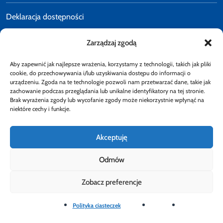
Deklaracja dostępności
Zarządzaj zgodą
Polityka prywatności
Aby zapewnić jak najlepsze wrażenia, korzystamy z technologii, takich jak pliki
E-faktury
cookie, do przechowywania i/lub uzyskiwania dostępu do informacji o
urządzeniu. Zgoda na te technologie pozwoli nam przetwarzać dane, takie jak
zachowanie podczas przeglądania lub unikalne identyfikatory na tej stronie.
Brak wyrażenia zgody lub wycofanie zgody może niekorzystnie wpłynąć na
Dostępność
niektóre cechy i funkcje.
Akceptuję
Odmów
Obserwuj
Zobacz preferencje
Rzecznik Finansowy
Rzecznik Finansowy
Rzecznik Finansowy
Facebook
Rzecznik Finansowy
Instagram
Rzecznik Finansowy
Twiiter
Youtube
Bip
Polityka ciasteczek