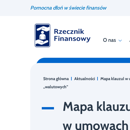
Przejdź
Wyszukiwarka
Pomocna dłoń w świecie finansów
do
treści
O nas
Strona główna
Aktualności
Mapa klauzul w
„walutowych”
Mapa klauzu
w umowach