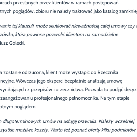
orcach przesłanych przez klientów w ramach postępowań
tnych poglądów, zbioru nie należy traktować jako katalog zamknię
owanie tej klauzuli, może skutkować nieważnością całej umowy czy 
zówka, która powinna pozwolić klientom na samodzielne
usz Golecki.
ja zostanie odrzucona, klient może wystąpić do Rzecznika
cyjne. Wówczas jego eksperci bezpłatnie analizują umowę
ynikających z przepisów i orzecznictwa. Pozwala to podjąć decyz
zaangażowaniu profesjonalnego pełnomocnika. Na tym etapie
stotnym poglądem.
długoterminowych umów na usługę prawnika. Należy wcześniej
wszystkie możliwe koszty. Warto też poznać oferty kilku podmiotów