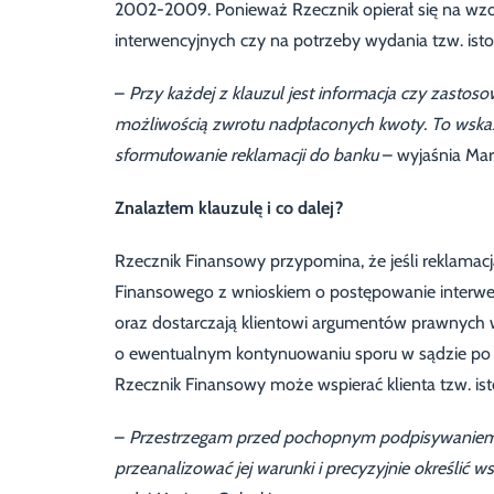
2002-2009. Ponieważ Rzecznik opierał się na wz
interwencyjnych czy na potrzeby wydania tzw. isto
–
Przy każdej z klauzul jest informacja czy zastos
możliwością zwrotu nadpłaconych kwoty. To wska
sformułowanie reklamacji do banku
– wyjaśnia Mari
Znalazłem klauzulę i co dalej?
Rzecznik Finansowy przypomina, że jeśli reklamac
Finansowego z wnioskiem o postępowanie interwen
oraz dostarczają klientowi argumentów prawnych w
o ewentualnym kontynuowaniu sporu w sądzie po 
Rzecznik Finansowy może wspierać klienta tzw. i
–
Przestrzegam przed pochopnym podpisywaniem 
przeanalizować jej warunki i precyzyjnie określić 