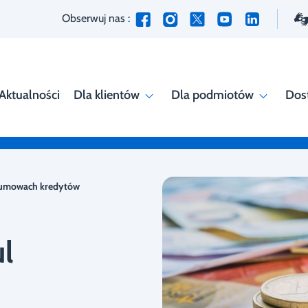
Obserwuj nas :
Aktualności
Dla klientów
Dla podmiotów
Dos
 umowach kredytów
l