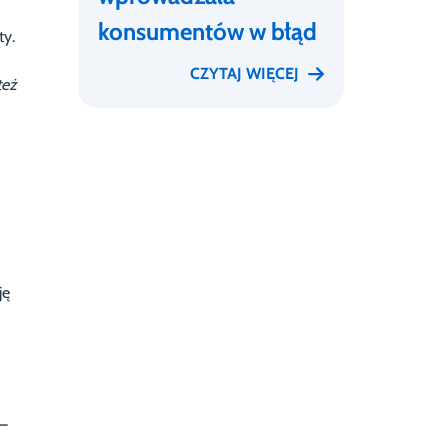
konsumentów w błąd
ty.
CZYTAJ WIĘCEJ
też
ję
–