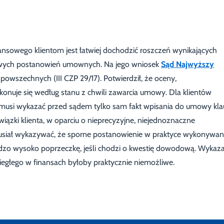
ansowego klientom jest łatwiej dochodzić roszczeń wynikających
ciwych postanowień umownych. Na jego wniosek
Sąd Najwyższy
owszechnych (III CZP 29/17). Potwierdził, że oceny,
onuje się według stanu z chwili zawarcia umowy. Dla klientów
musi wykazać przed sądem tylko sam fakt wpisania do umowy klau
wiązki klienta, w oparciu o nieprecyzyjne, niejednoznaczne
e musiał wykazywać, że sporne postanowienie w praktyce wykonywa
rdzo wysoko poprzeczkę, jeśli chodzi o kwestię dowodową. Wykaz
iegłego w finansach byłoby praktycznie niemożliwe.