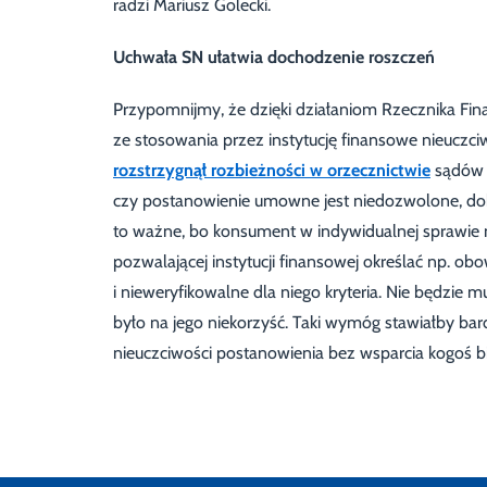
radzi Mariusz Golecki.
Uchwała SN ułatwia dochodzenie roszczeń
Przypomnijmy, że dzięki działaniom Rzecznika Fin
ze stosowania przez instytucję finansowe nieucz
rozstrzygnął rozbieżności w orzecznictwie
sądów p
czy postanowienie umowne jest niedozwolone, dok
to ważne, bo konsument w indywidualnej sprawie 
pozwalającej instytucji finansowej określać np. obo
i nieweryfikowalne dla niego kryteria. Nie będzi
było na jego niekorzyść. Taki wymóg stawiałby ba
nieuczciwości postanowienia bez wsparcia kogoś b