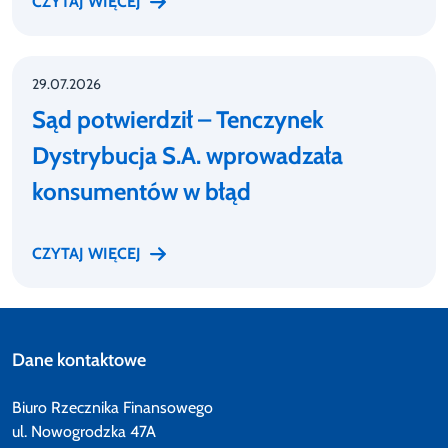
CZYTAJ WIĘCEJ
29.07.2026
Sąd potwierdził – Tenczynek
Dystrybucja S.A. wprowadzała
konsumentów w błąd
CZYTAJ WIĘCEJ
Dane kontaktowe
Biuro Rzecznika Finansowego
ul. Nowogrodzka 47A