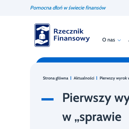
Przejdź
Wyszukiwarka
Pomocna dłoń w świecie finansów
do
treści
O nas
Strona główna
Aktualności
Pierwszy wyrok 
Pierwszy w
w „sprawie