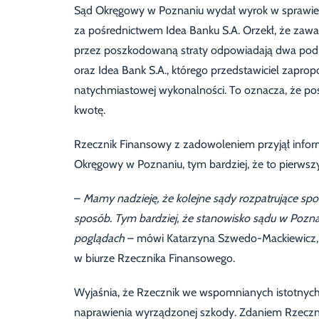
Sąd Okręgowy w Poznaniu wydał wyrok w sprawie n
za pośrednictwem Idea Banku S.A. Orzekł, że zaw
przez poszkodowaną straty odpowiadają dwa podmio
oraz Idea Bank S.A., którego przedstawiciel zapro
natychmiastowej wykonalności. To oznacza, że p
kwotę.
Rzecznik Finansowy z zadowoleniem przyjął info
Okręgowy w Poznaniu, tym bardziej, że to pierwsz
–
Mamy nadzieję, że kolejne sądy rozpatrujące sp
sposób. Tym bardziej, że stanowisko sądu w Pozna
poglądach
– mówi Katarzyna Szwedo-Mackiewicz, 
w biurze Rzecznika Finansowego.
Wyjaśnia, że Rzecznik we wspomnianych istotnyc
naprawienia wyrządzonej szkody. Zdaniem Rzecz