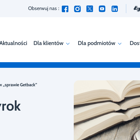
Obserwuj nas :
Aktualności
Dla klientów
Dla podmiotów
Dos
w „sprawie Getback”
yrok