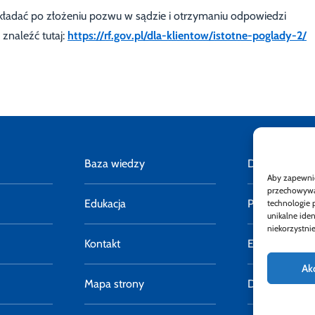
kładać po złożeniu pozwu w sądzie i otrzymaniu odpowiedzi
znaleźć tutaj:
https://rf.gov.pl/dla-klientow/istotne-poglady-2/
Baza wiedzy
Deklaracja do
Aby zapewnić 
przechowywan
Edukacja
Polityka pryw
technologie 
unikalne ide
niekorzystnie
Kontakt
E-faktury
Ak
Mapa strony
Dostępność