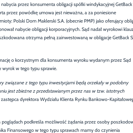
abycia przez konsumenta obligacji spółki windykacyjnej GetBack 
arta przez powódkę umowa jest nieważna, a za poniesione
ty: Polski Dom Maklerski S.A. (obecnie PMP) jako oferujący obli
ponował nabycie obligacji korporacyjnych. Sąd nadał wyrokowi klau
oszkodowana otrzyma pełną zainwestowaną w obligacje GetBack S
rmację o korzystnym dla konsumenta wyroku wydanym przez Sąd
y wyrok w tego typu sprawie.
ory związane z tego typu inwestycjami będą orzekały w podobny
niu jest zbieżne z przedstawianym przez nas w tzw. istotnych
zastępca dyrektora Wydziału Klienta Rynku Bankowo-Kapitałowe
h poglądach podkreśla możliwość żądania przez osoby poszkodo
nika Finansowego w tego typu sprawach mamy do czynienia