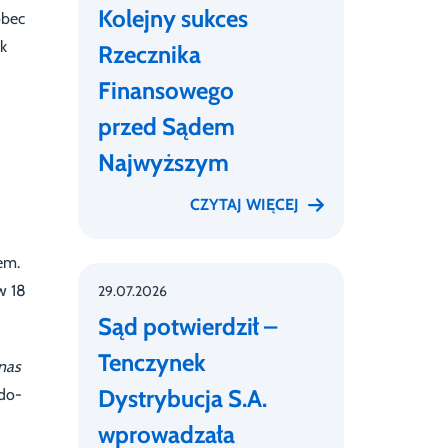
Kolejny sukces
obec
ik
Rzecznika
Finansowego
przed Sądem
Najwyższym
CZYTAJ WIĘCEJ
em.
w 18
29.07.2026
Sąd potwierdził –
Tenczynek
nas
Dystrybucja S.A.
do-
wprowadzała