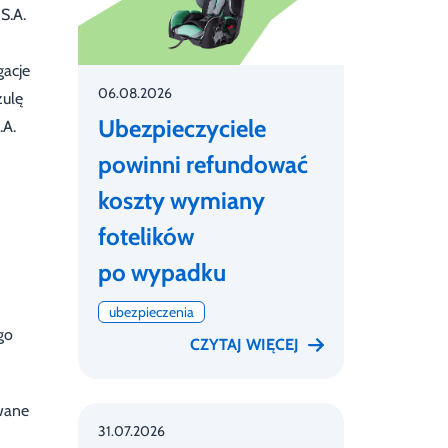
S.A.
gacje
06.08.2026
zulę
Ubezpieczyciele
.A.
powinni refundować
koszty wymiany
fotelików
po wypadku
ubezpieczenia
go
CZYTAJ WIĘCEJ
wane
31.07.2026