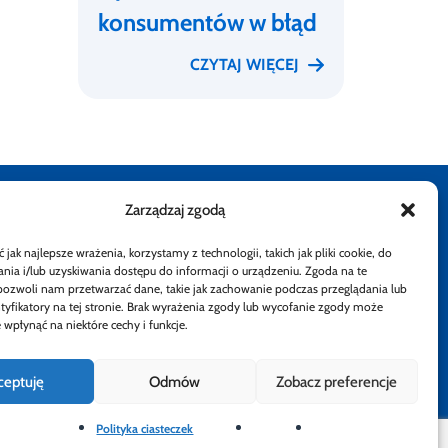
konsumentów w błąd
CZYTAJ WIĘCEJ
Zarządzaj zgodą
stępności
Rzecznik Finansowy
Rzecznik Finansowy
Rzecznik Finansowy
Rzecznik Finansowy
Facebook
Rzecznik Finan
Instagram
Twiiter
Yout
jak najlepsze wrażenia, korzystamy z technologii, takich jak pliki cookie, do
ia i/lub uzyskiwania dostępu do informacji o urządzeniu. Zgoda na te
atności
pozwoli nam przetwarzać dane, takie jak zachowanie podczas przeglądania lub
ntyfikatory na tej stronie. Brak wyrażenia zgody lub wycofanie zgody może
 wpłynąć na niektóre cechy i funkcje.
ceptuję
Odmów
Zobacz preferencje
Polityka ciasteczek