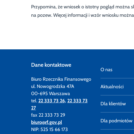
Przypomina, że wniosek o istotny pogląd można s
na pozew. Więcej informacji i wzór wniosku można 
Dane kontaktowe
O nas
Biuro Rzecznika Finansowego
ul. Nowogrodzka 47A
Aktualności
00-695 Warszawa
tel.
22 333 73 26,
22 333 73
Dla klientów
27
fax 22 333 73 29
Dla podmiotów
biuro@rf.gov.pl
NIP: 525 15 66 173