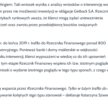
ingiem. Taki wniosek wynika z analizy wniosków o interwencję w
 przez nie możliwości inwestycji w obligacje Getback S.A. Rzeczn
ktykach rynkowych uważa, że klienci mogą żądać unieważnienia
eń oraz zwrotu przez przedsiębiorcę kosztów związanych
 r. do końca 2019 r. trafiło do Rzecznika Finansowego ponad 800
encyjnego. Ponieważ banki i domy maklerskie w większości
u interwencji, klienci wyposażeni w wiedzę co do ich uprawnień
ym etapie Rzecznik Finansowy wspiera ich tzw. istotnym pogląd
nioski o wydanie istotnego poglądu w tego typu sporach, z czego 
 wsparcia przez Rzecznika Finansowego. Tylko w lutym trafiło do 
ywanie kolejnych tego typu stanowisk
– deklaruje Katarzyna Szwe