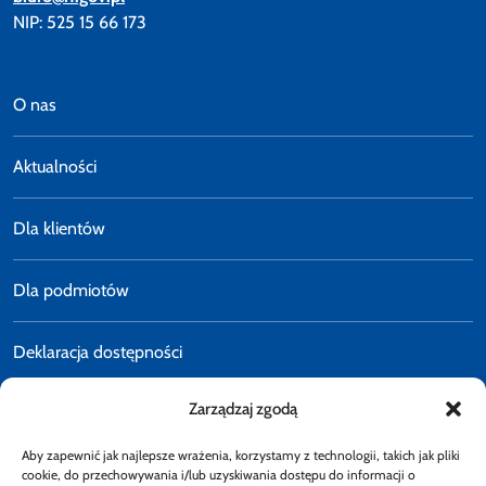
NIP: 525 15 66 173
O nas
Aktualności
Dla klientów
Dla podmiotów
Deklaracja dostępności
Zarządzaj zgodą
Polityka prywatności
Aby zapewnić jak najlepsze wrażenia, korzystamy z technologii, takich jak pliki
E-faktury
cookie, do przechowywania i/lub uzyskiwania dostępu do informacji o