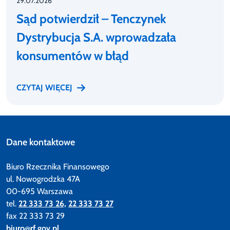
29.07.2026
Sąd potwierdził – Tenczynek
Dystrybucja S.A. wprowadzała
konsumentów w błąd
CZYTAJ WIĘCEJ
Dane kontaktowe
Biuro Rzecznika Finansowego
ul. Nowogrodzka 47A
00-695 Warszawa
tel.
22 333 73 26,
22 333 73 27
fax 22 333 73 29
biuro@rf.gov.pl