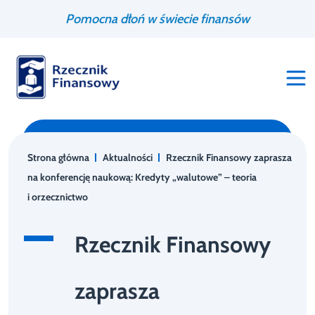
Przejdź
Wyszukiwarka
Pomocna dłoń w świecie finansów
do
treści
Strona główna
Aktualności
Rzecznik Finansowy zaprasza
na konferencję naukową: Kredyty „walutowe” – teoria
i orzecznictwo
Rzecznik Finansowy
zaprasza