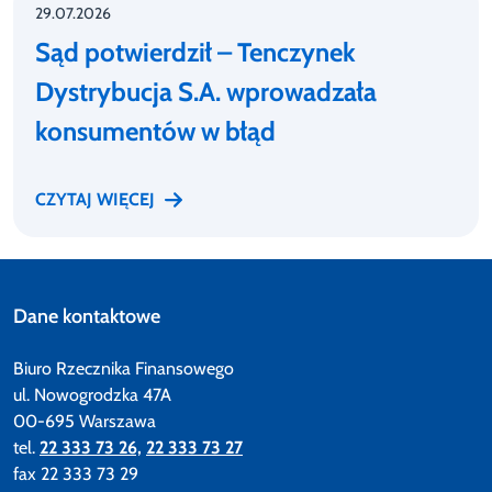
29.07.2026
Sąd potwierdził – Tenczynek
Dystrybucja S.A. wprowadzała
konsumentów w błąd
CZYTAJ WIĘCEJ
Dane kontaktowe
Biuro Rzecznika Finansowego
ul. Nowogrodzka 47A
00-695 Warszawa
tel.
22 333 73 26,
22 333 73 27
fax 22 333 73 29