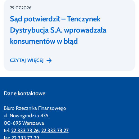
29.07.2026
Sąd potwierdził – Tenczynek
Dystrybucja S.A. wprowadzała
konsumentów w błąd
CZYTAJ WIĘCEJ
Dane kontaktowe
Biuro Rzecznika Finansowego
ul. Nowogrodzka 47A
00-695 Warszawa
tel.
22 333 73 26,
22 333 73 27
fax 22 333 73 29