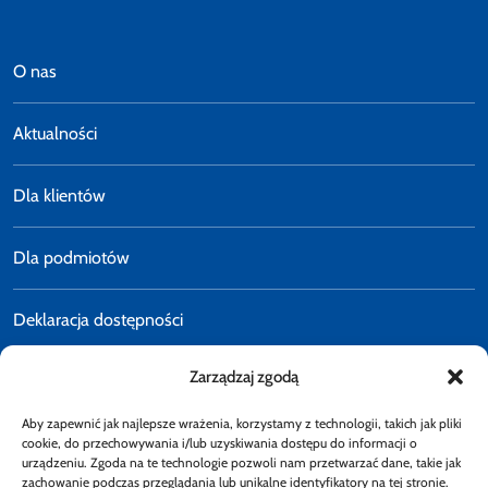
O nas
Aktualności
Dla klientów
Dla podmiotów
Deklaracja dostępności
Zarządzaj zgodą
Polityka prywatności
Aby zapewnić jak najlepsze wrażenia, korzystamy z technologii, takich jak pliki
E-faktury
cookie, do przechowywania i/lub uzyskiwania dostępu do informacji o
urządzeniu. Zgoda na te technologie pozwoli nam przetwarzać dane, takie jak
zachowanie podczas przeglądania lub unikalne identyfikatory na tej stronie.