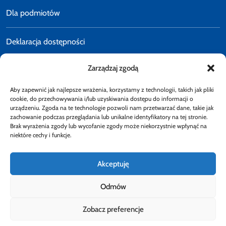
Dla podmiotów
Deklaracja dostępności
Zarządzaj zgodą
Polityka prywatności
Aby zapewnić jak najlepsze wrażenia, korzystamy z technologii, takich jak pliki
E-faktury
cookie, do przechowywania i/lub uzyskiwania dostępu do informacji o
urządzeniu. Zgoda na te technologie pozwoli nam przetwarzać dane, takie jak
zachowanie podczas przeglądania lub unikalne identyfikatory na tej stronie.
Brak wyrażenia zgody lub wycofanie zgody może niekorzystnie wpłynąć na
Dostępność
niektóre cechy i funkcje.
Akceptuję
Odmów
Obserwuj
Zobacz preferencje
Rzecznik Finansowy
Rzecznik Finansowy
Rzecznik Finansowy
Facebook
Rzecznik Finansowy
Instagram
Rzecznik Finansowy
Twiiter
Youtube
Bip