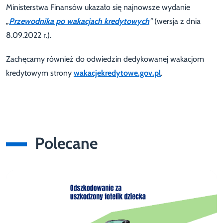
Ministerstwa Finansów ukazało się najnowsze wydanie
„
Przewodnika po wakacjach kredytowych
”
(wersja z dnia
8.09.2022 r.).
Zachęcamy również do odwiedzin dedykowanej wakacjom
kredytowym strony
wakacjekredytowe.gov.pl
.
Polecane