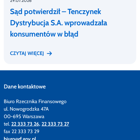
29.07.2026
Sąd potwierdził – Tenczynek
Dystrybucja S.A. wprowadzała
konsumentów w błąd
CZYTAJ WIĘCEJ
Dane kontaktowe
Biuro Rzecznika Finansowego
ul. Nowogrodzka 47A
00-695 Warszawa
tel.
22 333 73 26,
22 333 73 27
fax 22 333 73 29
biuro@rf.gov.pl