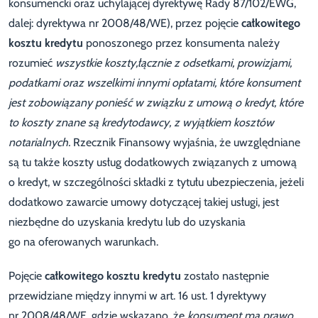
konsumencki oraz uchylającej dyrektywę Rady 87/102/EWG,
dalej: dyrektywa nr 2008/48/WE), przez pojęcie
całkowitego
kosztu kredytu
ponoszonego przez konsumenta należy
rozumieć
wszystkie koszty,łącznie z odsetkami, prowizjami,
podatkami oraz wszelkimi innymi opłatami, które konsument
jest zobowiązany ponieść w związku z umową o kredyt, które
to koszty znane są kredytodawcy, z wyjątkiem kosztów
notarialnych.
Rzecznik Finansowy wyjaśnia, że uwzględniane
są tu także koszty usług dodatkowych związanych z umową
o kredyt, w szczególności składki z tytułu ubezpieczenia, jeżeli
dodatkowo zawarcie umowy dotyczącej takiej usługi, jest
niezbędne do uzyskania kredytu lub do uzyskania
go na oferowanych warunkach.
Pojęcie
całkowitego kosztu kredytu
zostało następnie
przewidziane między innymi w art. 16 ust. 1 dyrektywy
nr 2008/48/WE, gdzie wskazano, że
konsument ma prawo