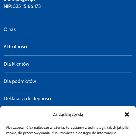
NIP: 525 15 66 173
O nas
Aktualności
Dla klientów
Dla podmiotów
Deklaracja dostępności
Zarządzaj zgodą
Polityka prywatności
Aby zapewnić jak najlepsze wrażenia, korzystamy z technologii, takich jak pliki
E-faktury
cookie, do przechowywania i/lub uzyskiwania dostępu do informacji o