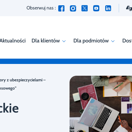
Obserwuj nas :
Aktualności
Dla klientów
Dla podmiotów
Dos
ry z ubezpieczycielami –
ansowego”
kie