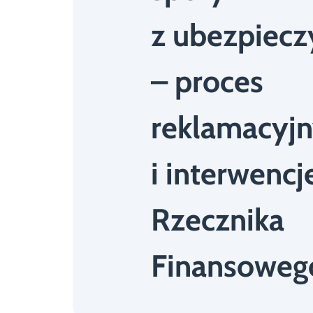
z ubezpiecz
– proces
reklamacyj
i interwencj
Rzecznika
Finansoweg