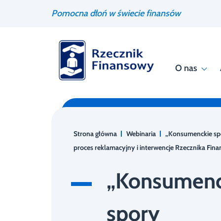
Przejdź
Wyszukiwarka
Pomocna dłoń w świecie finansów
do
treści
O nas
Strona główna
Webinaria
„Konsumenckie spo
proces reklamacyjny i interwencje Rzecznika Fin
„Konsumenc
spory