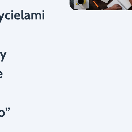
ycielami
ny
e
o”