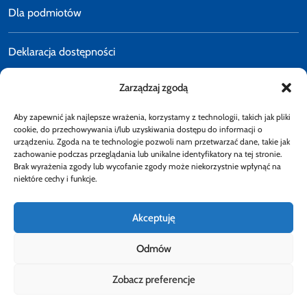
Dla podmiotów
Deklaracja dostępności
Zarządzaj zgodą
Polityka prywatności
Aby zapewnić jak najlepsze wrażenia, korzystamy z technologii, takich jak pliki
E-faktury
cookie, do przechowywania i/lub uzyskiwania dostępu do informacji o
urządzeniu. Zgoda na te technologie pozwoli nam przetwarzać dane, takie jak
zachowanie podczas przeglądania lub unikalne identyfikatory na tej stronie.
Brak wyrażenia zgody lub wycofanie zgody może niekorzystnie wpłynąć na
Dostępność
niektóre cechy i funkcje.
Akceptuję
Odmów
Obserwuj
Zobacz preferencje
Rzecznik Finansowy
Rzecznik Finansowy
Rzecznik Finansowy
Facebook
Rzecznik Finansowy
Instagram
Rzecznik Finansowy
Twiiter
Youtube
Bip