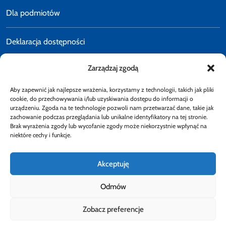
Dla podmiotów
Deklaracja dostępności
Zarządzaj zgodą
Polityka prywatności
Aby zapewnić jak najlepsze wrażenia, korzystamy z technologii, takich jak pliki
E-faktury
cookie, do przechowywania i/lub uzyskiwania dostępu do informacji o
urządzeniu. Zgoda na te technologie pozwoli nam przetwarzać dane, takie jak
zachowanie podczas przeglądania lub unikalne identyfikatory na tej stronie.
Brak wyrażenia zgody lub wycofanie zgody może niekorzystnie wpłynąć na
Dostępność
niektóre cechy i funkcje.
Akceptuję
Odmów
Obserwuj
Zobacz preferencje
Rzecznik Finansowy
Rzecznik Finansowy
Rzecznik Finansowy
Facebook
Rzecznik Finansowy
Instagram
Rzecznik Finansowy
Twiiter
Youtube
Bip