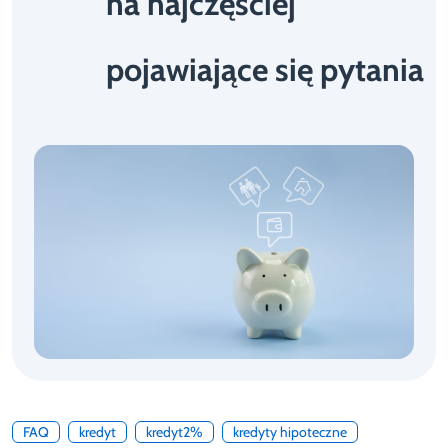
na najczęściej
pojawiające się pytania
FAQ
kredyt
kredyt2%
kredyty hipoteczne