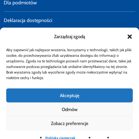
Dla podmiotów
Deklaracja dostępności
Zarządzaj zgodą
Polityka prywatności
Aby zapewnić jak najlepsze wrażenia, korzystamy z technologii, takich jak pliki
E-faktury
cookie, do przechowywania i/lub uzyskiwania dostępu do informacji o
urządzeniu. Zgoda na te technologie pozwoli nam przetwarzać dane, takie jak
zachowanie podczas przeglądania lub unikalne identyfikatory na tej stronie.
Brak wyrażenia zgody lub wycofanie zgody może niekorzystnie wpłynąć na
Dostępność
niektóre cechy i funkcje.
Akceptuję
Odmów
Obserwuj
Zobacz preferencje
Rzecznik Finansowy
Rzecznik Finansowy
Rzecznik Finansowy
Facebook
Rzecznik Finansowy
Instagram
Rzecznik Finansowy
Twiiter
Youtube
Bip
Polityka ciasteczek