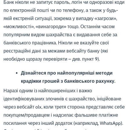
Банк ніколи не запитує пароль, логін чи одноразові коди
по електронній пошті чи по телефону, а також у будь-
якій екстреній ситуації, зокрема у випадку «загрози»,
«можливості», «винагороди» тощо. Останнім часом
популярним видом шахрайства є видавання себе за
банківського працівника. Ніколи не вказуйте свої
реєстраційні дані за межами вебсайту банку (які
необхідно щоразу перевіряти – див. пункт 9).
Дізнайтеся про найпопулярніші методи
крадіжки грошей з банківського рахунку.
Наразі одним із найпоширеніших і важко
ідентифіковуваних злочинів є шахрайство, ініційоване
через вебсайт olx, коли третя сторона представляє себе
покупцем/продавцем і надсилає фальшиве платіжне
посилання через інший додаток (наприклад, WhatsApp).