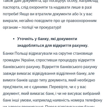
також дані документа, що посвідчує особу, наприклад
паспорта, слід охороняти та надавати лише в разі
потреби! Якщо ви втратили документи або їх у вас
викрали, негайно повідомте про це правоохоронним
органам – поліції чи прокуратурі!
Уточніть у банку, які документи
знадобляться для відкриття рахунку.
Банки Польщі відреагували на скрутне становище
громадян України, спростивши процедуру відкриття
банківського рахунку. Відкриття банківського рахунку
завжди вимагає відвідування відділення банку, але
вимоги банків щодо типу документа, який необхідно
пред’явити, не є єдиними. Перевірте, чи є у вас
документ, який вимагає банк, і чи не висуває вибраний
банк інші умови, наприклад наявність номера телефону
чи адреси проживання. Перед відвідуванням банку