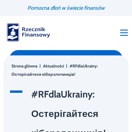
Przejdź
Wyszukiwarka
Pomocna dłoń w świecie finansów
do
treści
Strona główna
Aktualności
#RFdlaUkrainy:
Остерігайтеся кіберзлочинців!
#RFdlaUkrainy:
Остерігайтеся