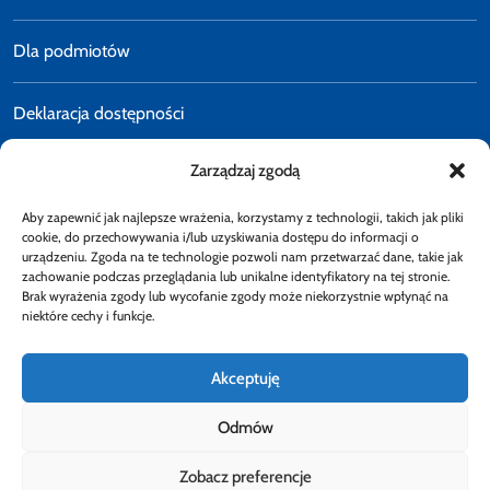
Dla podmiotów
Deklaracja dostępności
Zarządzaj zgodą
Polityka prywatności
Aby zapewnić jak najlepsze wrażenia, korzystamy z technologii, takich jak pliki
E-faktury
cookie, do przechowywania i/lub uzyskiwania dostępu do informacji o
urządzeniu. Zgoda na te technologie pozwoli nam przetwarzać dane, takie jak
zachowanie podczas przeglądania lub unikalne identyfikatory na tej stronie.
Brak wyrażenia zgody lub wycofanie zgody może niekorzystnie wpłynąć na
Dostępność
niektóre cechy i funkcje.
Akceptuję
Odmów
Obserwuj
Zobacz preferencje