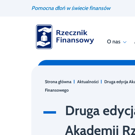
Przejdź
Wyszukiwarka
Pomocna dłoń w świecie finansów
do
treści
O nas
Strona główna
Aktualności
Druga edycja Ak
Finansowego
Druga edycj
Akademii R