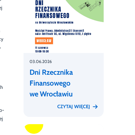
ej
m
zy
o
03.06.2026
Dni Rzecznika
Finansowego
ch
we Wrocławiu
CZYTAJ WIĘCEJ
o-
ej