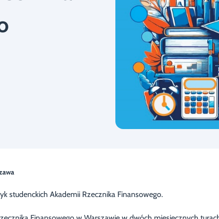
o
zawa
aktyk studenckich Akademii Rzecznika Finansowego.
Rzecznika Finansowego w Warszawie w dwóch miesięcznych turac