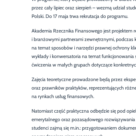
przez cały lipiec oraz sierpień – wezmą udział stu
Polski. Do 17 maja trwa rekrutacja do programu.
Akademia Rzecznika Finansowego jest projekte
i branżowymi partnerami zewnętrznymi, podczas k
na temat sposobów i narzędzi prawnej ochrony k
wykłady i konwersatoria na temat funkcjonowania
ćwiczenia w małych grupach dotyczące konkretnyc
Zajęcia teoretyczne prowadzone będą przez eksp
oraz prawników praktyków, reprezentujących różne
na rynkach usług finansowych.
Natomiast część praktyczna odbędzie się pod opi
emerytalnego oraz pozasądowego rozwiązywania s
studenci zajmą się m.in.: przygotowaniem dokumen