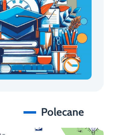
Polecane
h –