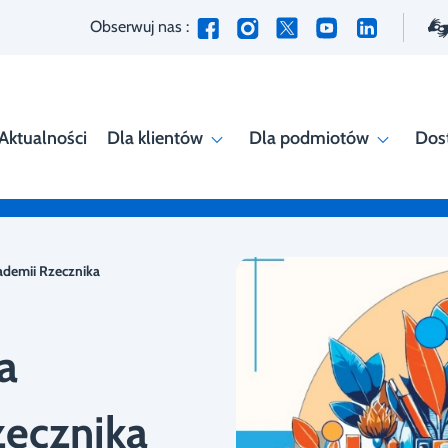
Obserwuj nas :
Aktualności
Dla klientów
Dla podmiotów
Dos
ademii Rzecznika
a
zecznika