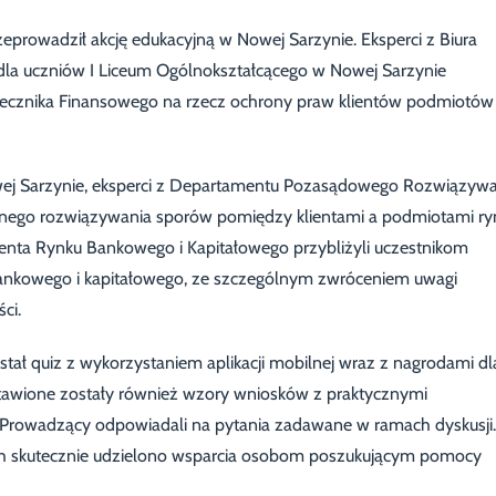
prowadził akcję edukacyjną w Nowej Sarzynie. Eksperci z Biura
dla uczniów I Liceum Ogólnokształcącego w Nowej Sarzynie
Rzecznika Finansowego na rzecz ochrony praw klientów podmiotów
wej Sarzynie, eksperci z Departamentu Pozasądowego Rozwiązywa
wnego rozwiązywania sporów pomiędzy klientami a podmiotami ry
ienta Rynku Bankowego i Kapitałowego przybliżyli uczestnikom
bankowego i kapitałowego, ze szczególnym zwróceniem uwagi
ci.
ał quiz z wykorzystaniem aplikacji mobilnej wraz z nagrodami dl
tawione zostały również wzory wniosków z praktycznymi
rowadzący odpowiadali na pytania zadawane w ramach dyskusji.
ych skutecznie udzielono wsparcia osobom poszukującym pomocy