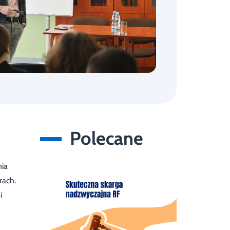
Polecane
nia
rach.
i