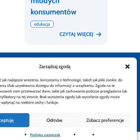
młodych
konsumentów
edukacja
CZYTAJ WIĘCEJ
Zarządzaj zgodą
stępności
Rzecznik Finansowy
Rzecznik Finansowy
Rzecznik Finansowy
Rzecznik Finansowy
Facebook
Rzecznik Finan
Instagram
Twiiter
Yout
jak najlepsze wrażenia, korzystamy z technologii, takich jak pliki cookie, do
ia i/lub uzyskiwania dostępu do informacji o urządzeniu. Zgoda na te
atności
pozwoli nam przetwarzać dane, takie jak zachowanie podczas przeglądania lub
ntyfikatory na tej stronie. Brak wyrażenia zgody lub wycofanie zgody może
 wpłynąć na niektóre cechy i funkcje.
ceptuję
Odmów
Zobacz preferencje
Polityka ciasteczek