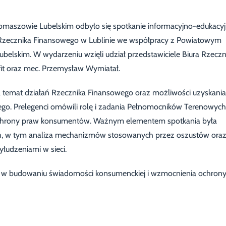
w Tomaszowie Lubelskim odbyło się spotkanie informacyjno-edukacy
zecznika Finansowego w Lublinie we współpracy z Powiatowym
skim. W wydarzeniu wzięli udział przedstawiciele Biura Rzeczn
t oraz mec. Przemysław Wymiatał.
 temat działań Rzecznika Finansowego oraz możliwości uzyskania
go. Prelegenci omówili rolę i zadania Pełnomocników Terenowych
m ochrony praw konsumentów. Ważnym elementem spotkania była
ych, w tym analiza mechanizmów stosowanych przez oszustów ora
łudzeniami w sieci.
cji w budowaniu świadomości konsumenckiej i wzmocnienia ochron