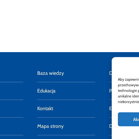
Baza wiedzy
Deklaracja do
Aby zapewnić 
przechowywan
Edukacja
Polityka pryw
technologie 
unikalne ide
niekorzystnie
Kontakt
E-faktury
Ak
Mapa strony
Dostępność