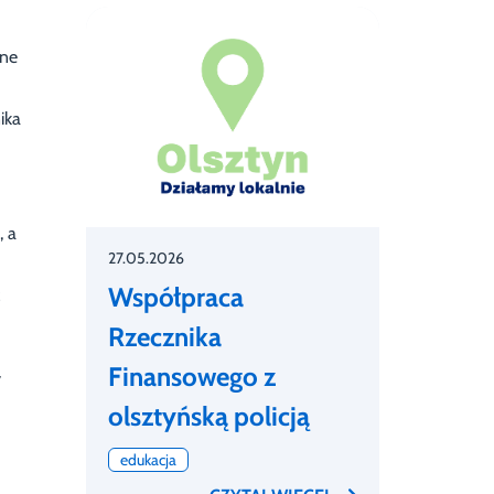
jne
ika
, a
27.05.2026
Współpraca
z
Rzecznika
Finansowego z
y
olsztyńską policją
edukacja