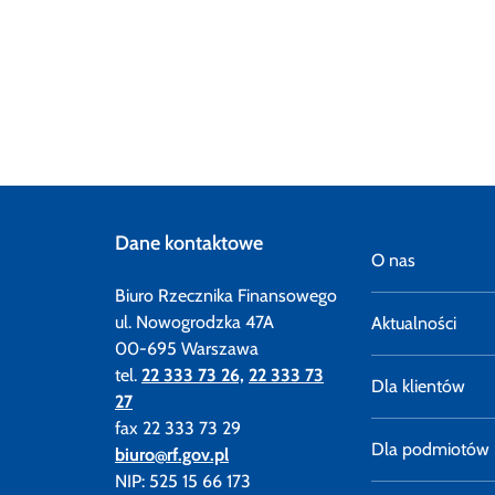
Dane kontaktowe
O nas
Biuro Rzecznika Finansowego
ul. Nowogrodzka 47A
Aktualności
00-695 Warszawa
tel.
22 333 73 26,
22 333 73
Dla klientów
27
fax 22 333 73 29
Dla podmiotów
biuro@rf.gov.pl
NIP: 525 15 66 173