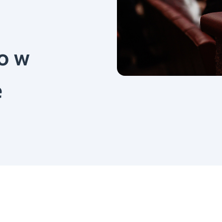
o w
e