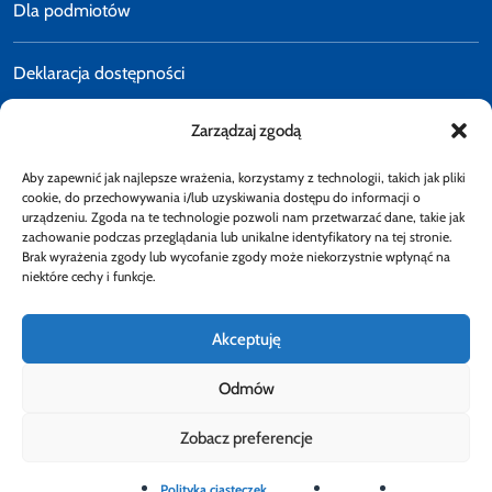
Dla podmiotów
Deklaracja dostępności
Zarządzaj zgodą
Polityka prywatności
Aby zapewnić jak najlepsze wrażenia, korzystamy z technologii, takich jak pliki
E-faktury
cookie, do przechowywania i/lub uzyskiwania dostępu do informacji o
urządzeniu. Zgoda na te technologie pozwoli nam przetwarzać dane, takie jak
zachowanie podczas przeglądania lub unikalne identyfikatory na tej stronie.
Brak wyrażenia zgody lub wycofanie zgody może niekorzystnie wpłynąć na
Dostępność
niektóre cechy i funkcje.
Akceptuję
Odmów
Obserwuj
Zobacz preferencje
Rzecznik Finansowy
Rzecznik Finansowy
Rzecznik Finansowy
Facebook
Rzecznik Finansowy
Instagram
Rzecznik Finansowy
Twiiter
Youtube
Bip
Polityka ciasteczek