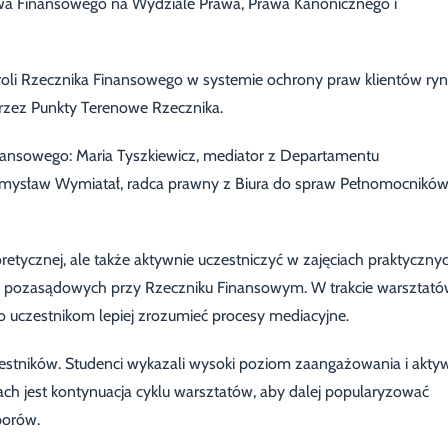
awa Finansowego na Wydziale Prawa, Prawa Kanonicznego i
roli Rzecznika Finansowego w systemie ochrony praw klientów ry
rzez Punkty Terenowe Rzecznika.
inansowego: Maria Tyszkiewicz, mediator z Departamentu
ysław Wymiatał, radca prawny z Biura do spraw Pełnomocnikó
oretycznej, ale także aktywnie uczestniczyć w zajęciach praktycznyc
 pozasądowych przy Rzeczniku Finansowym. W trakcie warsztat
 uczestnikom lepiej zrozumieć procesy mediacyjne.
estników. Studenci wykazali wysoki poziom zaangażowania i akty
ch jest kontynuacja cyklu warsztatów, aby dalej popularyzować
porów.