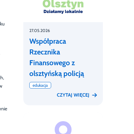
nku
27.05.2026
Współpraca
Rzecznika
w
Finansowego z
olsztyńską policją
h,
edukacja
ów
CZYTAJ WIĘCEJ
wnie