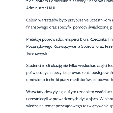
z dr. Piotrem Pomorskim z Katedry Finansów i Pr
Administracji KUL.
Celem warsztatów było przybliżenie uczestnikom 
finansowego oraz specyfiki pomocy świadczonej p
Prelekcje poprowadzili eksperci Biura Rzecznika F
Pozasądowego Rozwiązywania Sporów, oraz Przem
Terenowych
Studenci mieli okazję nie tylko wysłuchać części te
poświęconych specyfice prowadzenia postępowań
omówiono techniki pracy mediatorów, co pozwoliło
Warsztaty cieszyły się dużym uznaniem wśród ucz
uczestniczyli w prowadzonych dyskusjach. W plana
wiedzę na temat pozasądowego rozwiązywania s