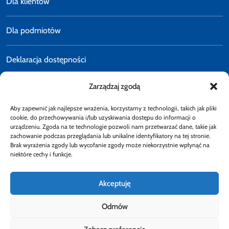
Dla klientów
Dla podmiotów
Deklaracja dostępności
Zarządzaj zgodą
Polityka prywatności
Aby zapewnić jak najlepsze wrażenia, korzystamy z technologii, takich jak pliki
E-faktury
cookie, do przechowywania i/lub uzyskiwania dostępu do informacji o
urządzeniu. Zgoda na te technologie pozwoli nam przetwarzać dane, takie jak
zachowanie podczas przeglądania lub unikalne identyfikatory na tej stronie.
Brak wyrażenia zgody lub wycofanie zgody może niekorzystnie wpłynąć na
Dostępność
niektóre cechy i funkcje.
Akceptuję
Odmów
Obserwuj