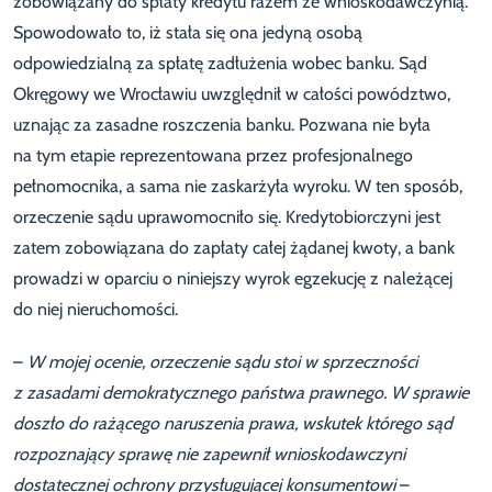
zobowiązany do spłaty kredytu razem ze wnioskodawczynią.
Spowodowało to, iż stała się ona jedyną osobą
odpowiedzialną za spłatę zadłużenia wobec banku. Sąd
Okręgowy we Wrocławiu uwzględnił w całości powództwo,
uznając za zasadne roszczenia banku. Pozwana nie była
na tym etapie reprezentowana przez profesjonalnego
pełnomocnika, a sama nie zaskarżyła wyroku. W ten sposób,
orzeczenie sądu uprawomocniło się. Kredytobiorczyni jest
zatem zobowiązana do zapłaty całej żądanej kwoty, a bank
prowadzi w oparciu o niniejszy wyrok egzekucję z należącej
do niej nieruchomości.
–
W mojej ocenie, orzeczenie sądu stoi w sprzeczności
z zasadami demokratycznego państwa prawnego. W sprawie
doszło do rażącego naruszenia prawa, wskutek którego sąd
rozpoznający sprawę nie zapewnił wnioskodawczyni
dostatecznej ochrony przysługującej konsumentowi
–