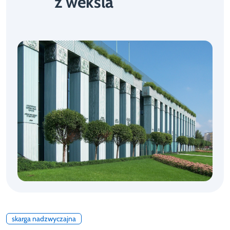
z weksla
skarga nadzwyczajna