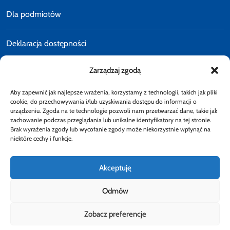
Dla podmiotów
Deklaracja dostępności
Zarządzaj zgodą
Polityka prywatności
Aby zapewnić jak najlepsze wrażenia, korzystamy z technologii, takich jak pliki
E-faktury
cookie, do przechowywania i/lub uzyskiwania dostępu do informacji o
urządzeniu. Zgoda na te technologie pozwoli nam przetwarzać dane, takie jak
zachowanie podczas przeglądania lub unikalne identyfikatory na tej stronie.
Brak wyrażenia zgody lub wycofanie zgody może niekorzystnie wpłynąć na
Dostępność
niektóre cechy i funkcje.
Akceptuję
Odmów
Obserwuj
Zobacz preferencje
Rzecznik Finansowy
Rzecznik Finansowy
Rzecznik Finansowy
Facebook
Rzecznik Finansowy
Instagram
Rzecznik Finansowy
Twiiter
Youtube
Bip