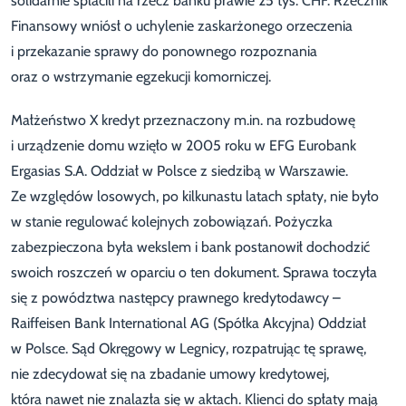
solidarnie spłacili na rzecz banku prawie 25 tys. CHF. Rzecznik
Finansowy wniósł o uchylenie zaskarżonego orzeczenia
i przekazanie sprawy do ponownego rozpoznania
oraz o wstrzymanie egzekucji komorniczej.
Małżeństwo X kredyt przeznaczony m.in. na rozbudowę
i urządzenie domu wzięło w 2005 roku w EFG Eurobank
Ergasias S.A. Oddział w Polsce z siedzibą w Warszawie.
Ze względów losowych, po kilkunastu latach spłaty, nie było
w stanie regulować kolejnych zobowiązań. Pożyczka
zabezpieczona była wekslem i bank postanowił dochodzić
swoich roszczeń w oparciu o ten dokument. Sprawa toczyła
się z powództwa następcy prawnego kredytodawcy –
Raiffeisen Bank International AG (Spółka Akcyjna) Oddział
w Polsce. Sąd Okręgowy w Legnicy, rozpatrując tę sprawę,
nie zdecydował się na zbadanie umowy kredytowej,
która nawet nie znalazła się w aktach. Klienci do spłaty mają