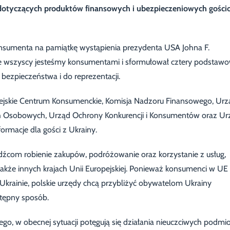
dotyczących produktów finansowych i ubezpieczeniowych gośc
sumenta na pamiątkę wystąpienia prezydenta USA Johna F.
że wszyscy jesteśmy konsumentami i sformułował cztery podstaw
 bezpieczeństwa i do reprezentacji.
opejskie Centrum Konsumenckie, Komisja Nadzoru Finansowego, Urz
ch Osobowych, Urząd Ochrony Konkurencji i Konsumentów oraz Ur
rmacje dla gości z Ukrainy.
odźcom robienie zakupów, podróżowanie oraz korzystanie z usług,
także innych krajach Unii Europejskiej. Ponieważ konsumenci w UE
Ukrainie, polskie urzędy chcą przybliżyć obywatelom Ukrainy
tępny sposób.
go, w obecnej sytuacji potęgują się działania nieuczciwych podmi