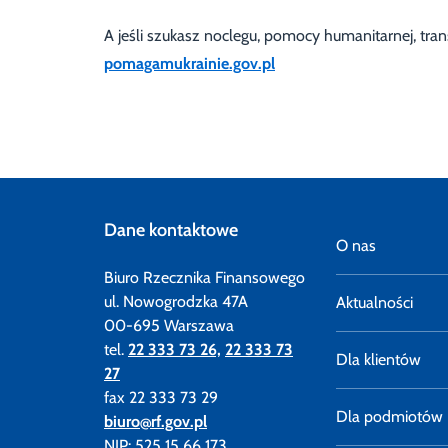
A jeśli szukasz noclegu, pomocy humanitarnej, tran
pomagamukrainie.gov.pl
Dane kontaktowe
O nas
Biuro Rzecznika Finansowego
ul. Nowogrodzka 47A
Aktualności
00-695 Warszawa
tel.
22 333 73 26,
22 333 73
Dla klientów
27
fax 22 333 73 29
Dla podmiotów
biuro@rf.gov.pl
NIP: 525 15 66 173