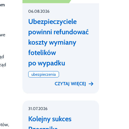
iom
06.08.2026
Ubezpieczyciele
powinni refundować
owe
koszty wymiany
fotelików
ąd
po wypadku
ząd
ubezpieczenia
CZYTAJ WIĘCEJ
31.07.2026
Kolejny sukces
otów,