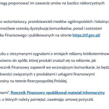
 i mogą proponować im zawarcie umów na bardzo niekorzystnych
o wolontariuszy, przedstawicieli mediów ogólnopolskich i lokalny
możliwie szeroką dystrybucję komunikatów, porad i ostrzeżeń
ka Finansowego i publikowanych na stronie
https://rf.gov.pl/
ązku z otrzymanymi sygnałami o emisjach reklamy krótkotermino
równo do spółki, której produkt znalazł się na reklamie, jak
Rzecznik Finansowy zapewnił we wczorajszym komunikacie, że będz
dłowości związanych z produktami i usługami finansowymi
ny na terenie Rzeczpospolitej Polskiej.
ntami”,
Rzecznik Finansowy opublikował materiał informacyjny
y, o których należy pamiętać, zawierając umowę pożyczki.