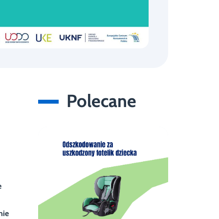
Polecane
e
nie