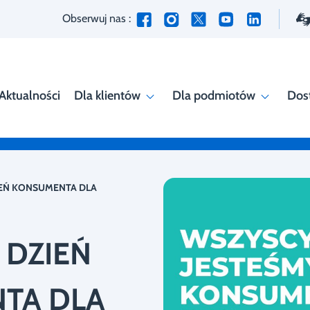
Obserwuj nas :
Aktualności
Dla klientów
Dla podmiotów
Dos
EŃ KONSUMENTA DLA
 DZIEŃ
TA DLA