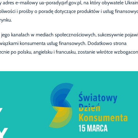
y adres e-mailowy ua-porady@rf.gov.pl, na który obywatele Ukrai
liwości i prośby o poradę dotyczące produktów i usług finansowy
rynku.
a jego kanałach w mediach społecznościowych, sukcesywnie pojaw
bowiązkami konsumenta usług finansowych. Dodatkowo strona
nie po polsku, angielsku i francusku, zostanie wkrótce wzbogaco