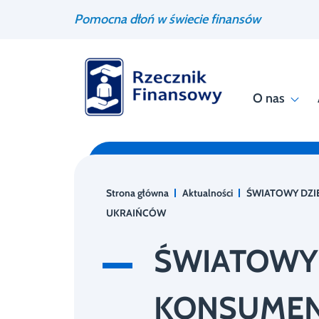
Przejdź
Wyszukiwarka
Pomocna dłoń w świecie finansów
do
treści
O nas
Strona główna
Aktualności
ŚWIATOWY DZI
UKRAIŃCÓW
ŚWIATOWY
KONSUMEN