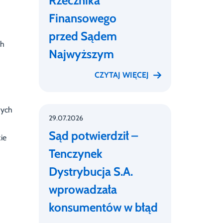
Rzecznika
Finansowego
przed Sądem
ch
Najwyższym
CZYTAJ WIĘCEJ
wych
29.07.2026
Sąd potwierdził –
ie
Tenczynek
Dystrybucja S.A.
wprowadzała
konsumentów w błąd