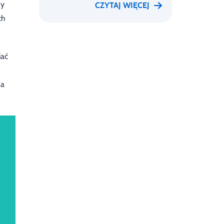
ny
CZYTAJ WIĘCEJ
ch
iać
na