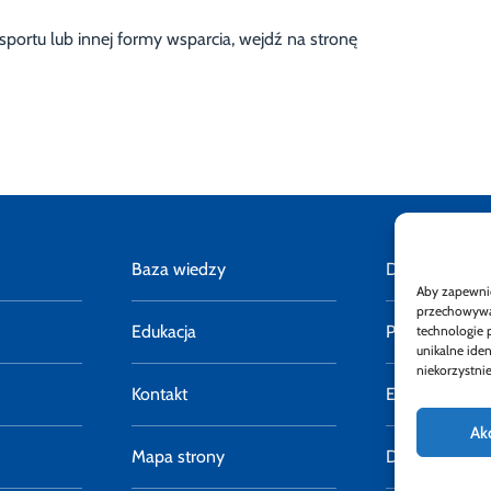
sportu lub innej formy wsparcia, wejdź na stronę
Baza wiedzy
Deklaracja do
Aby zapewnić 
przechowywan
Edukacja
Polityka pryw
technologie 
unikalne ide
niekorzystnie
Kontakt
E-faktury
Ak
Mapa strony
Dostępność