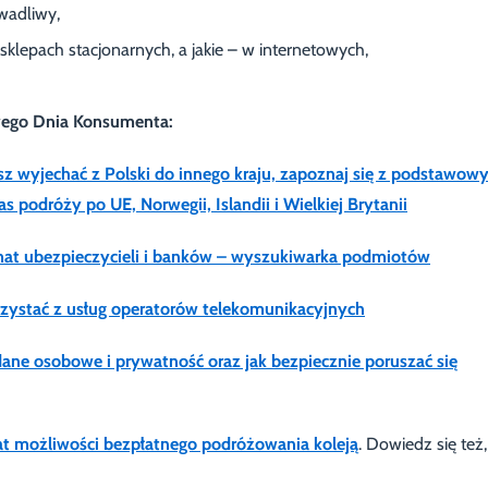
 wadliwy,
klepach stacjonarnych, a jakie – w internetowych,
wego Dnia Konsumenta:
esz wyjechać z Polski do innego kraju, zapoznaj się z podstawow
podróży po UE, Norwegii, Islandii i Wielkiej Brytanii
mat ubezpieczycieli i banków – wyszukiwarka podmiotów
rzystać z usług operatorów telekomunikacyjnych
dane osobowe i prywatność oraz jak bezpiecznie poruszać się
at możliwości bezpłatnego podróżowania koleją
. Dowiedz się też,