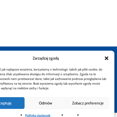
Zarządzaj zgodą
stępności
Rzecznik Finansowy
Rzecznik Finansowy
Rzecznik Finansowy
Rzecznik Finansowy
Facebook
Rzecznik Finan
Instagram
Twiiter
Yout
jak najlepsze wrażenia, korzystamy z technologii, takich jak pliki cookie, do
ia i/lub uzyskiwania dostępu do informacji o urządzeniu. Zgoda na te
atności
pozwoli nam przetwarzać dane, takie jak zachowanie podczas przeglądania lub
ntyfikatory na tej stronie. Brak wyrażenia zgody lub wycofanie zgody może
 wpłynąć na niektóre cechy i funkcje.
ceptuję
Odmów
Zobacz preferencje
Polityka ciasteczek