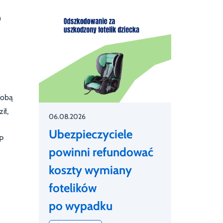
m
sobą
ił,
06.08.2026
Ubezpieczyciele
P
powinni refundować
koszty wymiany
fotelików
po wypadku