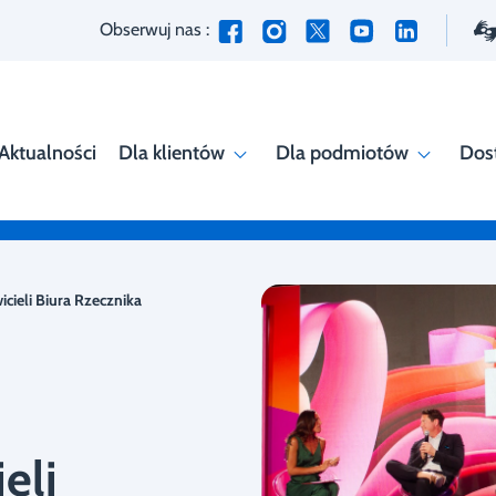
Obserwuj nas :
Aktualności
Dla klientów
Dla podmiotów
Dos
icieli Biura Rzecznika
eli