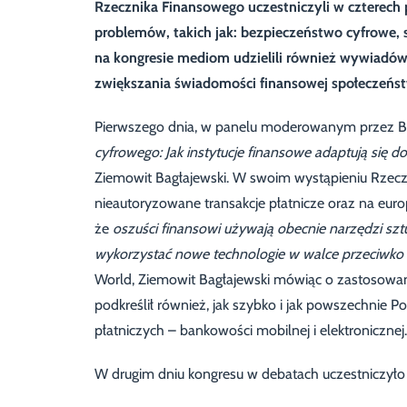
Rzecznika Finansowego uczestniczyli w czterec
problemów, takich jak: bezpieczeństwo cyfrowe, s
na kongresie mediom udzielili również wywiadów
zwiększania świadomości finansowej społeczeńs
Pierwszego dnia, w panelu moderowanym przez 
cyfrowego:
Jak instytucje finansowe adaptują się 
Ziemowit Bagłajewski. W swoim wystąpieniu Rzeczni
nieautoryzowane transakcje płatnicze oraz na europ
że
oszuści finansowi używają obecnie narzędzi sztucz
wykorzystać nowe technologie w walce przeciwk
World, Ziemowit Bagłajewski mówiąc o zastosowan
podkreślił również, jak szybko i jak powszechnie
płatniczych – bankowości mobilnej i elektronicznej.
W drugim dniu kongresu w debatach uczestniczyło 