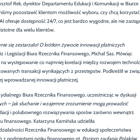
ysztof Rek, dyrektor Departamentu Edukacji i Komunikacji w Biurze
nniśmy pozostawić klientom możliwość wyboru, czy chcą korzystać
AI oferuje dostępność 24/7, co jest bardzo wygodne, ale nie zastąp
istotne dla wielu klientów.
nie się zestarzało! O krótkim żywocie innowacji płatniczych
z i Legislacji Biura Rzecznika Finansowego, Michał Sas. Mówiąc
 na występowanie co najmniej korelacji między rozwojem technolo
yzowanych transakcji wynikających z przestępstw. Podkreślił w zwią
ej wprowadzanej innowacji płatniczej.
zydialnego Biura Rzecznika Finansowego, uczestnicząc w dyskusji
ych – Jak słuchanie i wzajemne zrozumienie mogą prowadzić
diacji i polubownego rozwiązywania sporów zarówno wewnątrz
ku finansowego. Katarzyna Kamińska udzieliła
działalności Rzecznika Finansowego w edukacji społeczeństwa
h z podmiotami rynku finansowego pt.
Poziom zaufania Polaków