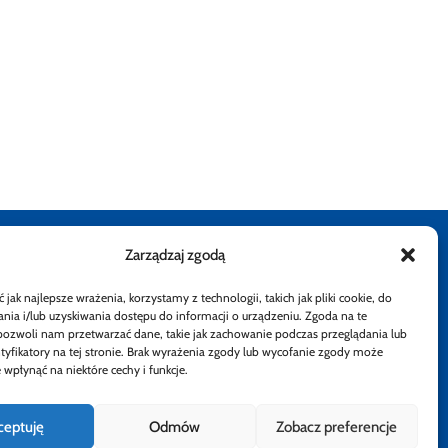
Zarządzaj zgodą
stępności
Rzecznik Finansowy
Rzecznik Finansowy
Rzecznik Finansowy
Rzecznik Finansowy
Facebook
Rzecznik Finan
Instagram
Twiiter
Yout
jak najlepsze wrażenia, korzystamy z technologii, takich jak pliki cookie, do
ia i/lub uzyskiwania dostępu do informacji o urządzeniu. Zgoda na te
atności
pozwoli nam przetwarzać dane, takie jak zachowanie podczas przeglądania lub
ntyfikatory na tej stronie. Brak wyrażenia zgody lub wycofanie zgody może
 wpłynąć na niektóre cechy i funkcje.
ceptuję
Odmów
Zobacz preferencje