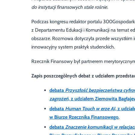
do instytucji finansowych stale rośnie.
Podczas kongresu redaktor portalu 300Gospodark
z Departamentu Edukacji i Komunikacji na temat e
obszarze. Rozmowa dotyczyła przede wszystkim ini
innowacyjny system praktyk studenckich.
Rzecznik Finansowy był partnerem merytoryczny
Zapis poszczególnych debat z udziałem przedstaw
debata
Przyszłość bezpieczeństwa cyfro
zagrożeń,
z udziałem Ziemowita Bagłaje
debata
Human Touch w erze AI,
z udział
w Biurze Rzecznika Finansowego
,
debata
Znaczenie komunikacji w relacja