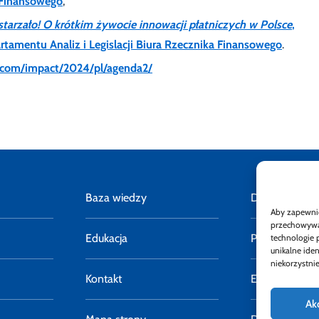
 Finansowego
,
estarzało! O krótkim żywocie innowacji płatniczych w Polsce
,
rtamentu Analiz i Legislacji Biura Rzecznika Finansowego
.
e.com/impact/2024/pl/agenda2/
Baza wiedzy
Deklaracja do
Aby zapewnić 
przechowywan
Edukacja
Polityka pryw
technologie 
unikalne ide
niekorzystnie
Kontakt
E-faktury
Ak