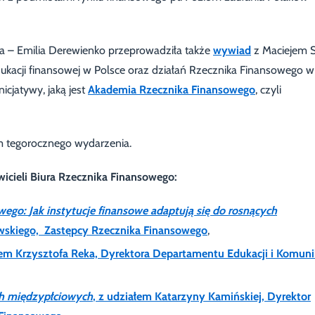
a – Emilia Derewienko przeprowadziła także
wywiad
z Maciejem 
dukacji finansowej w Polsce oraz działań Rzecznika Finansowego 
cjatywy, jaką jest
Akademia Rzecznika Finansowego
, czyli
m tegorocznego wydarzenia.
icieli Biura Rzecznika Finansowego:
wego:
Jak instytucje finansowe adaptują się do rosnących
wskiego, Zastępcy Rzecznika Finansowego
,
em Krzysztofa Reka, Dyrektora Departamentu Edukacji i Komuni
ch międzypłciowych
, z udziałem Katarzyny Kamińskiej, Dyrektor