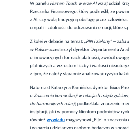
W panelu
Human Touch w erze AI
wziął udział Krz
Rzecznika Finansowego, który podkreślił, że powi
z AI, czy wolą tradycyjną obsługę przez człowieka. 
empatii i zdolności do odczuwania emocji, które są 
Z kolei w debacie na temat:
„PIN i zielony” – zabaw
w Polsce
uczestniczył dyrektor Departamentu Anali
o innowacyjnych formach płatności, zwrócił uwagę
płatniczych a wzrostem liczby i wartości nieautor
z tym, że należy starannie analizować ryzyko każd
Natomiast Katarzyna Kamińska, dyrektor Biura Pre
o
Znaczeniu komunikacji w relacjach międzypłciow
do harmonijnych relacji,
podkreślała znaczenie me
instytucji, jak i w pomocy klientom podmiotów ryn
również
wywiadu
magazynowi „Elle” o znaczeniu 
i wsparciu udzielanym osobom będącym w sporac