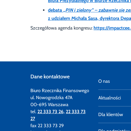
Biura Prezydialnego w Biurze Rzecznika
debata
„PIN i zielony” – zabawnie się z
z udziałem Michała Sasa, dyrektora Depa
Szczegółowa agenda kongresu:
https://impactce
Dane kontaktowe
O nas
Biuro Rzecznika Finansowego
ul. Nowogrodzka 47A
Aktualności
00-695 Warszawa
tel.
22 333 73 26,
22 333 73
Dla klientów
27
fax 22 333 73 29