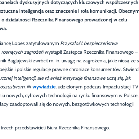
h panelach dyskusyjnych dotyczących kluczowych współczesnych
ztuczna inteligencja oraz znaczenie i rola komunikacji. Obecny
 o działalności Rzecznika Finansowego prowadzonej w celu
twa.
Biancę Lopes zatytułowanym
Przyszłość bezpieczeństwa
do rosnących zagrożeń
wystąpił Zastępca Rzecznika Finansowego –
k Bagłajewski zwrócił m. in. uwagę na zagrożenia, jakie niosą ze 
ejskie i polskie regulacje prawne chroniące konsumentów. Stwierdz
nej inteligencji, ale również instytucje finansowe uczą się, jak
o oszustwom
. W
wywiadzie
, udzielonym podczas Impactu stacji TV
iu nowych, cyfrowych technologii na rynku finansowym w Polsce,
 Polacy zaadoptowali się do nowych, bezgotówkowych technologii
trzech przedstawicieli Biura Rzecznika Finansowego.