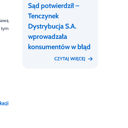
Sąd potwierdził –
Tenczynek
Sawą
Dystrybucja S.A.
w tym
wprowadzała
konsumentów w błąd
CZYTAJ WIĘCEJ
kacji