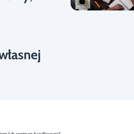
 własnej
okiem lub centrum handlowym?