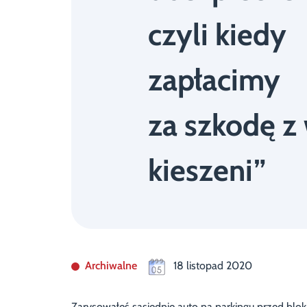
czyli kiedy
zapłacimy
za szkodę z
kieszeni”
Archiwalne
18 listopad 2020
Zarysowałeś sąsiednie auto na parkingu przed bl