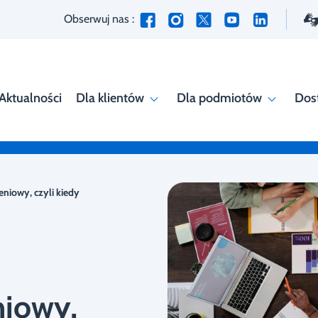
Obserwuj nas :
Aktualności
Dla klientów
Dla podmiotów
Dos
niowy, czyli kiedy
niowy,