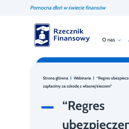
Przejdź
Wyszukiwarka
Pomocna dłoń w świecie finansów
do
treści
O nas
Strona główna
Webinaria
“Regres ubezpiecze
zapłacimy za szkodę z własnej kieszeni”
“Regres
ubezpiecze