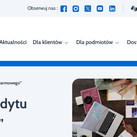
Obserwuj nas :
Aktualności
Dla klientów
Dla podmiotów
Dos
 darmowego”
edytu
”