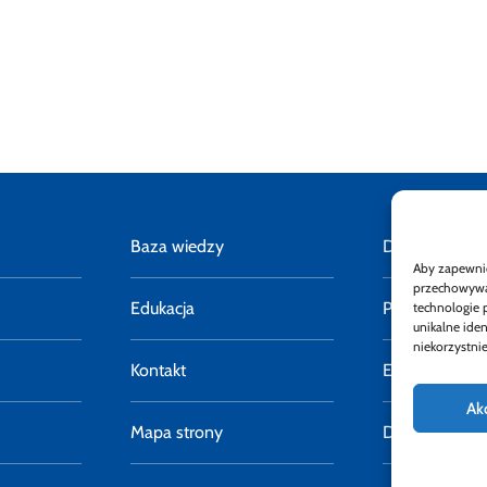
Baza wiedzy
Deklaracja do
Aby zapewnić 
przechowywan
Edukacja
Polityka pryw
technologie 
unikalne ide
niekorzystnie
Kontakt
E-faktury
Ak
Mapa strony
Dostępność