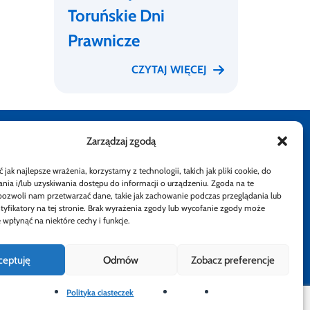
Toruńskie Dni
Prawnicze
CZYTAJ WIĘCEJ
Zarządzaj zgodą
stępności
Rzecznik Finansowy
Rzecznik Finansowy
Rzecznik Finansowy
Rzecznik Finansowy
Facebook
Rzecznik Finan
Instagram
Twiiter
Yout
jak najlepsze wrażenia, korzystamy z technologii, takich jak pliki cookie, do
ia i/lub uzyskiwania dostępu do informacji o urządzeniu. Zgoda na te
atności
pozwoli nam przetwarzać dane, takie jak zachowanie podczas przeglądania lub
ntyfikatory na tej stronie. Brak wyrażenia zgody lub wycofanie zgody może
 wpłynąć na niektóre cechy i funkcje.
ceptuję
Odmów
Zobacz preferencje
Polityka ciasteczek